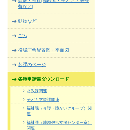
健康・福祉[高齢者・子ども・医療
費など]
動物など
ごみ
役場庁舎配置図・平面図
各課のページ
各種申請書ダウンロード
財政課関連
子ども支援課関連
福祉課（介護・障がいグループ）関
連
福祉課（地域包括支援センター室）
関連