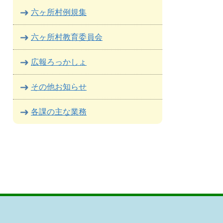
六ヶ所村例規集
六ヶ所村教育委員会
広報ろっかしょ
その他お知らせ
各課の主な業務