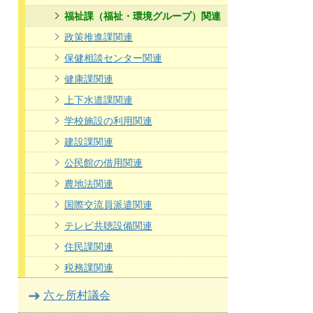
福祉課（福祉・環境グループ）関連
政策推進課関連
保健相談センター関連
健康課関連
上下水道課関連
学校施設の利用関連
建設課関連
公民館の借用関連
農地法関連
国際交流員派遣関連
テレビ共聴設備関連
住民課関連
税務課関連
六ヶ所村議会