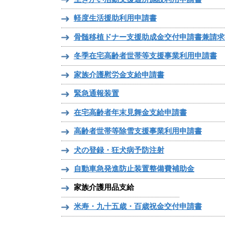
軽度生活援助利用申請書
骨髄移植ドナー支援助成金交付申請書兼請求
冬季在宅高齢者世帯等支援事業利用申請書
家族介護慰労金支給申請書
緊急通報装置
在宅高齢者年末見舞金支給申請書
高齢者世帯等除雪支援事業利用申請書
犬の登録・狂犬病予防注射
自動車急発進防止装置整備費補助金
家族介護用品支給
米寿・九十五歳・百歳祝金交付申請書