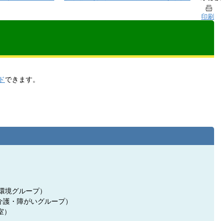
印刷
ド
できます。
祉・環境グループ）
（介護・障がいグループ）
室）