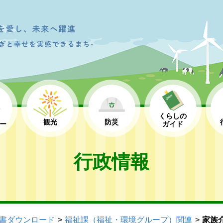
くらしの
観光
防災
ー
ガイド
行政情報
書ダウンロード
福祉課（福祉・環境グループ）関連
家族