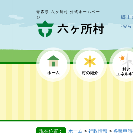
青森県 六ヶ所村 公式ホームペー
ジ
村と
ホーム
村の紹介
エネルギ
現在位置：
ホーム
行政情報
各種申請