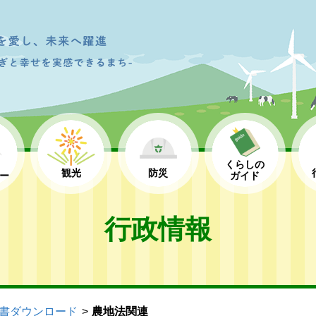
くらしの
観光
防災
ー
ガイド
行政情報
書ダウンロード
農地法関連