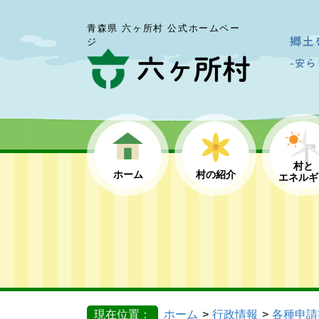
青森県 六ヶ所村 公式ホームペー
ジ
村と
ホーム
村の紹介
エネルギ
現在位置：
ホーム
行政情報
各種申請