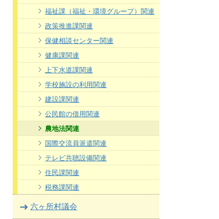
福祉課（福祉・環境グループ）関連
政策推進課関連
保健相談センター関連
健康課関連
上下水道課関連
学校施設の利用関連
建設課関連
公民館の借用関連
農地法関連
国際交流員派遣関連
テレビ共聴設備関連
住民課関連
税務課関連
六ヶ所村議会