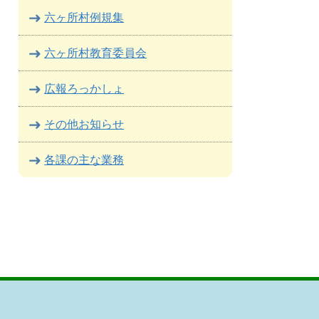
六ヶ所村例規集
六ヶ所村教育委員会
広報ろっかしょ
その他お知らせ
各課の主な業務