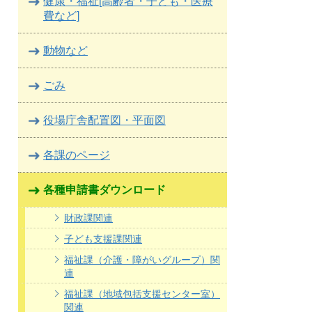
健康・福祉[高齢者・子ども・医療
費など]
動物など
ごみ
役場庁舎配置図・平面図
各課のページ
各種申請書ダウンロード
財政課関連
子ども支援課関連
福祉課（介護・障がいグループ）関
連
福祉課（地域包括支援センター室）
関連