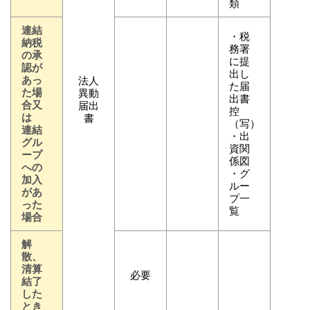
類
連結
・税
納税
務署
の承
に提
認が
出し
あっ
法人
た届
た場
異動
出書
合又
届出
控
は
書
（写）
連結
・出
グル
資関
ープ
係図
への
・グ
加入
ルー
があ
プ一
った
覧
場合
解
散、
清算
必要
結了
した
とき