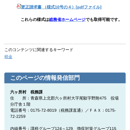
更正請求書 （様式10号の４）[pdfファイル]
これらの様式は
総務省ホームページ
でも取得可能です。
このコンテンツに関連するキーワード
税金
このページの情報発信部門
六ヶ所村 税務課
住 所：青森県上北郡六ヶ所村大字尾駮字野附475 役場
分庁舎１階
電話番号：0175-72-8019（税務課直通）／ＦＡＸ：0175-
72-2259
内線番号：課税グループ124～129、徴収対策グループ115