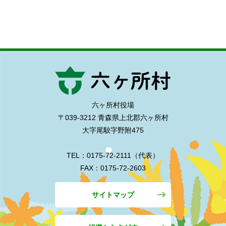
六ヶ所村役場
〒039-3212 青森県上北郡六ヶ所村
大字尾駮字野附475
TEL：0175-72-2111（代表）
FAX：0175-72-2603
サイトマップ