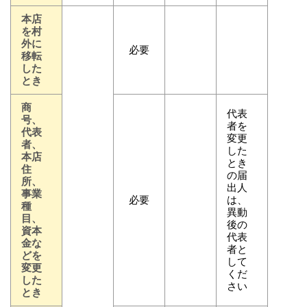
本店
を村
外に
必要
移転
した
とき
商
代表
号、
者を
代表
変更
者、
した
本店
とき
住
の届
所、
出人
事業
必要
は、
種
異動
目、
後の
資本
代表
金な
者と
どを
して
変更
くだ
した
さい
とき