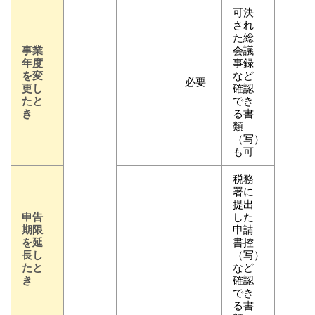
可決
され
た総
事業
会議
年度
事録
を変
など
必要
更し
確認
たと
でき
き
る書
類
（写）
も可
税務
署に
提出
申告
した
期限
申請
を延
書控
長し
（写）
たと
など
き
確認
でき
る書