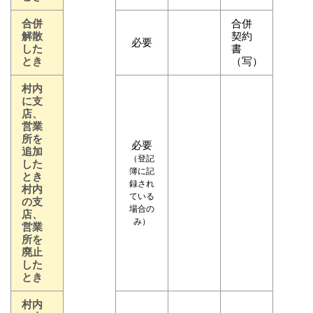
合併
合併
解散
契約
必要
した
書
とき
（写）
村内
に支
店、
営業
所を
必要
追加
（登記
した
簿に記
とき
録され
村内
ている
の支
場合の
店、
み）
営業
所を
廃止
した
とき
村内