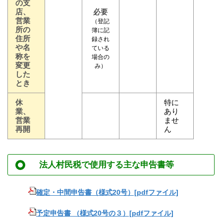
の支
店、
必要
営業
（登記
所の
簿に記
住所
録
され
や名
ている
称を
場合の
変更
み）
した
とき
休
特に
業、
あり
営業
ませ
再開
ん
法人村民税で使用する主な申告書等
確定・中間申告書（様式20号）[pdfファイル]
予定申告書 （様式20号の３）[pdfファイル]