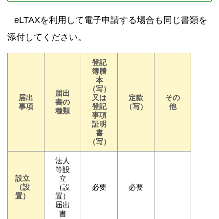
eLTAXを利用して電子申請する場合も同じ書類を
添付してください。
登記
簿謄
本
（写）
届出
届出
又は
定款
その
書の
事項
登記
（写）
他
種類
事項
証明
書
（写）
法人
等設
設立
立
（設
（設
必要
必要
置）
置）
届出
書