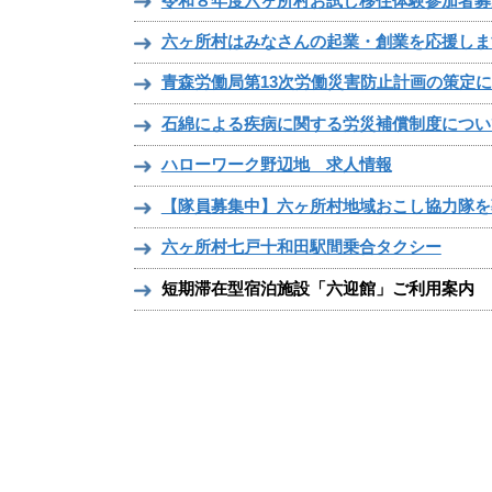
令和８年度六ヶ所村お試し移住体験参加者募
六ヶ所村はみなさんの起業・創業を応援しま
青森労働局第13次労働災害防止計画の策定
石綿による疾病に関する労災補償制度につい
ハローワーク野辺地 求人情報
【隊員募集中】六ヶ所村地域おこし協力隊を
六ヶ所村七戸十和田駅間乗合タクシー
短期滞在型宿泊施設「六迎館」ご利用案内