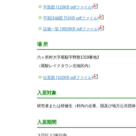
平面図 [110KB pdfファイル]
平面詳細図 [51KB pdfファイル]
設備一覧 [3603KB pdfファイル]
場 所
六ヶ所村大字尾駮字野附1319番地3
（尾駮レイクタウン北地区内）
位置図 [162KB pdfファイル]
入居対象
研究者または研修生（村内の企業、国及び地方公共団体
入居期間
３日以上1年以内