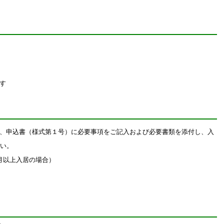
す
、申込書（様式第１号）に必要事項をご記入および必要書類を添付し、入
さい。
月以上入居の場合）