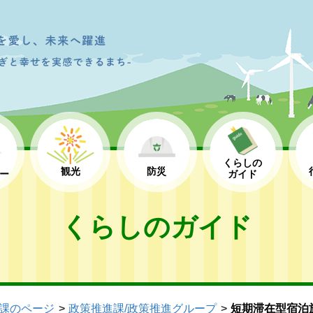
くらしの
観光
防災
ー
ガイド
くらしのガイド
課のページ
政策推進課/政策推進グループ
短期滞在型宿泊