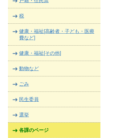
戸籍・住民票
税
健康・福祉[高齢者・子ども・医療
費など]
健康・福祉[その他]
動物など
ごみ
民生委員
選挙
各課のページ