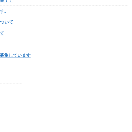
集！！
す。
について
て
募集しています