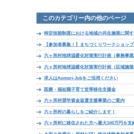
このカテゴリー内の他のページ
特定技能制度における地域の共生施策に関す
【参加者募集！】まちづくりワークショップ
六ヶ所村地球温暖化対策実行計画（事務事業
六ヶ所村地球温暖化対策実行計画（区域施策
求人はAomori-Jobをご活用ください
医療・福祉職子育て世帯移住支援金
六ヶ所村奨学資金返還支援事業のご案内
六ヶ所村の暮らしをご紹介します！
六ヶ所村に移住された方へ最大100万円を支