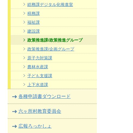
総務課デジタル化推進室
税務課
福祉課
建設課
政策推進課/政策推進グループ
政策推進課/企画グループ
原子力対策課
農林水産課
子ども支援課
上下水道課
各種申請書ダウンロード
六ヶ所村教育委員会
広報ろっかしょ