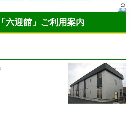
印刷
「六迎館」ご利用案内
）