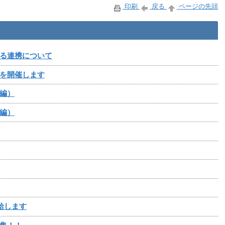
印刷
戻る
ページの先頭
る連携について
を開催します
編）
編）
給します