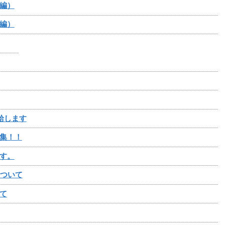
編）
編）
給します
集！！
す。
について
て