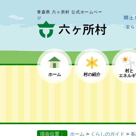
青森県 六ヶ所村 公式ホームペー
ジ
村と
ホーム
村の紹介
エネルギ
現在位置：
ホーム
くらしのガイド
各