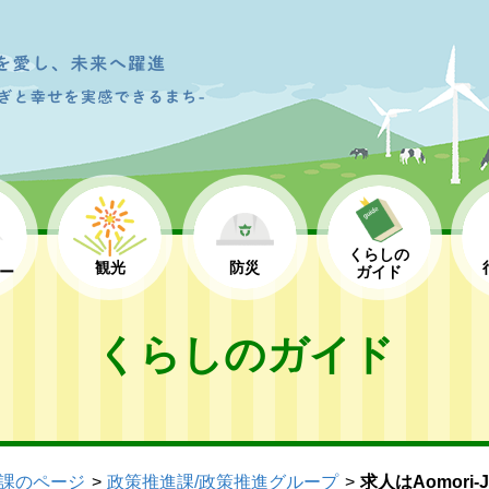
くらしの
観光
防災
ー
ガイド
くらしのガイド
課のページ
政策推進課/政策推進グループ
求人はAomori