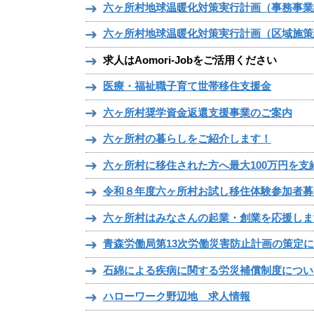
六ヶ所村地球温暖化対策実行計画（事務事業
六ヶ所村地球温暖化対策実行計画（区域施策
求人はAomori-Jobをご活用ください
医療・福祉職子育て世帯移住支援金
六ヶ所村奨学資金返還支援事業のご案内
六ヶ所村の暮らしをご紹介します！
六ヶ所村に移住された方へ最大100万円を支
令和８年度六ヶ所村お試し移住体験参加者募
六ヶ所村はみなさんの起業・創業を応援しま
青森労働局第13次労働災害防止計画の策定
石綿による疾病に関する労災補償制度につい
ハローワーク野辺地 求人情報