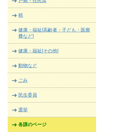
戸籍・住民票
税
健康・福祉[高齢者・子ども・医療
費など]
健康・福祉[その他]
動物など
ごみ
民生委員
選挙
各課のページ