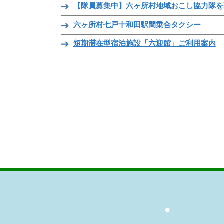
【隊員募集中】六ヶ所村地域おこし協力隊を
六ヶ所村七戸十和田駅間乗合タクシー
短期滞在型宿泊施設「六迎館」ご利用案内