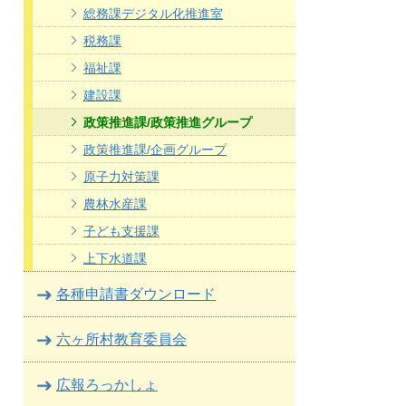
総務課デジタル化推進室
税務課
福祉課
建設課
政策推進課/政策推進グループ
政策推進課/企画グループ
原子力対策課
農林水産課
子ども支援課
上下水道課
各種申請書ダウンロード
六ヶ所村教育委員会
広報ろっかしょ