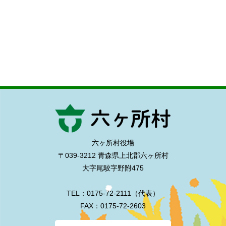
六ヶ所村役場
〒039-3212 青森県上北郡六ヶ所村
大字尾駮字野附475
TEL：0175-72-2111（代表）
FAX：0175-72-2603