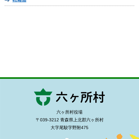
六ヶ所村役場
〒039-3212 青森県上北郡六ヶ所村
大字尾駮字野附475