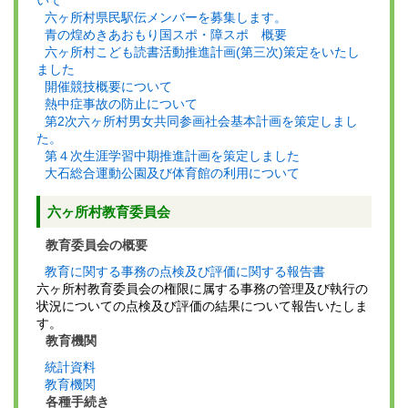
いて
六ヶ所村県民駅伝メンバーを募集します。
青の煌めきあおもり国スポ・障スポ 概要
六ヶ所村こども読書活動推進計画(第三次)策定をいたし
ました
開催競技概要について
熱中症事故の防止について
第2次六ヶ所村男女共同参画社会基本計画を策定しまし
た。
第４次生涯学習中期推進計画を策定しました
大石総合運動公園及び体育館の利用について
六ヶ所村教育委員会
教育委員会の概要
教育に関する事務の点検及び評価に関する報告書
六ヶ所村教育委員会の権限に属する事務の管理及び執行の
状況についての点検及び評価の結果について報告いたしま
す。
教育機関
統計資料
教育機関
各種手続き