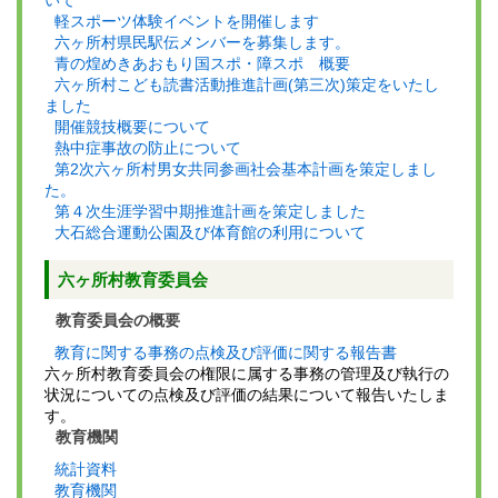
いて
軽スポーツ体験イベントを開催します
六ヶ所村県民駅伝メンバーを募集します。
青の煌めきあおもり国スポ・障スポ 概要
六ヶ所村こども読書活動推進計画(第三次)策定をいたし
ました
開催競技概要について
熱中症事故の防止について
第2次六ヶ所村男女共同参画社会基本計画を策定しまし
た。
第４次生涯学習中期推進計画を策定しました
大石総合運動公園及び体育館の利用について
六ヶ所村教育委員会
教育委員会の概要
教育に関する事務の点検及び評価に関する報告書
六ヶ所村教育委員会の権限に属する事務の管理及び執行の
状況についての点検及び評価の結果について報告いたしま
す。
教育機関
統計資料
教育機関