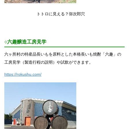
ト
トロに見える？弥次郎穴
○六趣醸造工房見学
六ヶ所村の特産品長いもを原料とした本格長いも焼酎「六趣」の
工房見学（製造行程の説明）や試飲ができます。
https://rokushu.com/