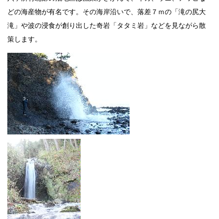
どの海産物が有名です。その海岸沿いで、落差７ｍの「滝の尻大
滝」や波の浸食が創り出した奇岩「タタミ岩」などを見ながら散
策します。