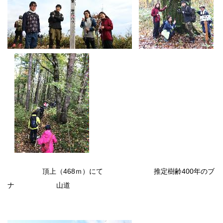
頂上（468ｍ）にて 推定樹齢400年のブ
ナ 山道