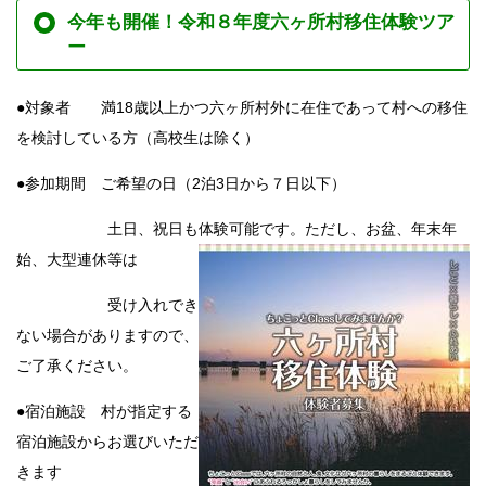
今年も開催！令和８年度六ヶ所村移住体験ツア
ー
●対象者 満18歳以上かつ六ヶ所村外に在住であって村への移住
を検討している方（高校生は除く）
●参加期間 ご希望の日（2泊3日から７日以下）
土日、祝日も体験可能です。ただし、お盆、年末年
始、大型連休等は
受け入れでき
ない場合がありますので、
ご了承ください。
●宿泊施設 村が指定する
宿泊施設からお選びいただ
きます