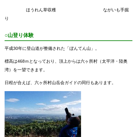
ほうれん草収穫
ながいも手掘
り
○山登り体験
平成30年に登山道が整備された「ぼんてん山」。
標高は468ｍとなっており、頂上からは六ヶ所村（太平洋・陸奥
湾）を一望できます。
日程が合えば、六ヶ所村山岳会ガイドの同行もあります。