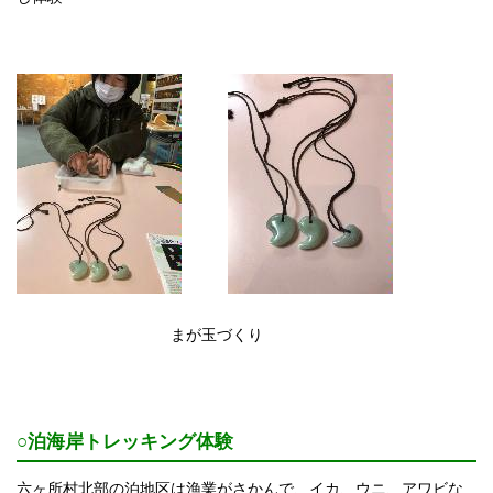
まが玉づくり
○泊海岸トレッキング体験
六ヶ所村北部の泊地区は漁業がさかんで、イカ、ウニ、アワビな