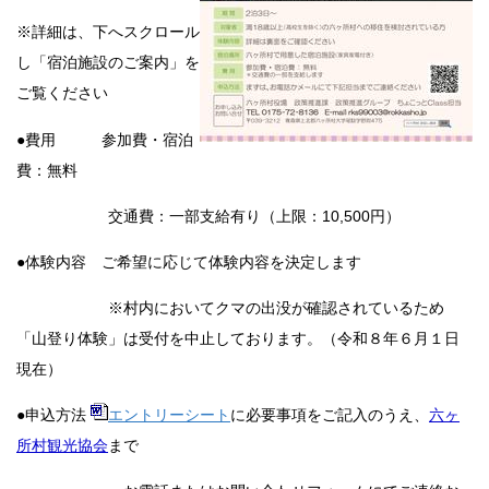
※詳細は、下へスクロール
し「宿泊施設のご案内」を
ご覧ください
●費用 参加費・宿泊
費：無料
交通費：一部支給有り（上限：10,500円）
●体験内容 ご希望に応じて体験内容を決定します
※村内においてクマの出没が確認されているため
「山登り体験」は受付を中止しております。（令和８年６月１日
現在）
●申込方法
エントリーシート
に必要事項をご記入のうえ、
六ヶ
所村観光協会
まで