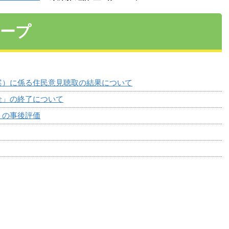
ループ
案）に係る住民意見聴取の結果について
金」の終了について
）の事後評価