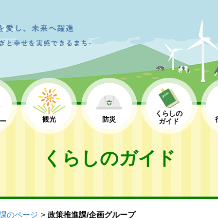
くらしの
観光
防災
ー
ガイド
くらしのガイド
課のページ
政策推進課/企画グループ