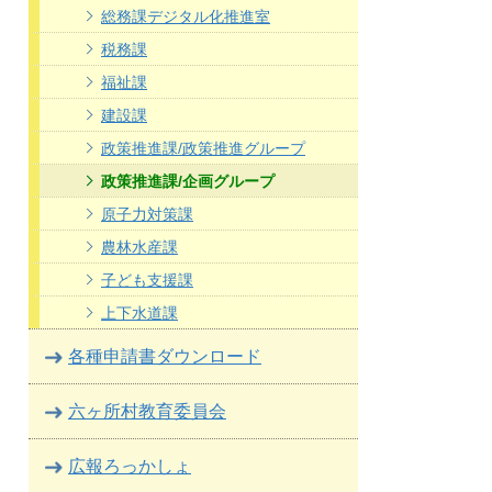
総務課デジタル化推進室
税務課
福祉課
建設課
政策推進課/政策推進グループ
政策推進課/企画グループ
原子力対策課
農林水産課
子ども支援課
上下水道課
各種申請書ダウンロード
六ヶ所村教育委員会
広報ろっかしょ