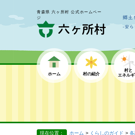
青森県 六ヶ所村 公式ホームペー
ジ
村と
ホーム
村の紹介
エネルギ
現在位置：
ホーム
くらしのガイド
各