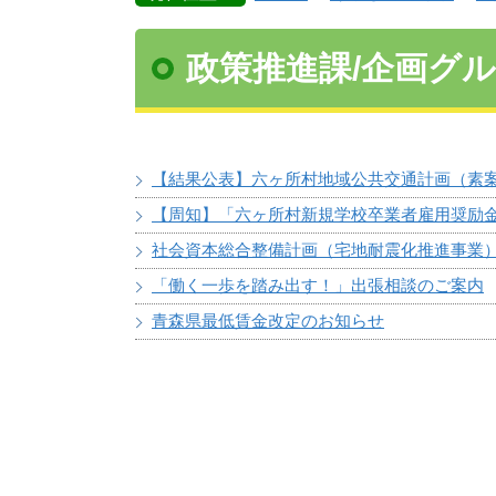
政策推進課/企画グ
【結果公表】六ヶ所村地域公共交通計画（素
【周知】「六ヶ所村新規学校卒業者雇用奨励
社会資本総合整備計画（宅地耐震化推進事業
「働く一歩を踏み出す！」出張相談のご案内
青森県最低賃金改定のお知らせ