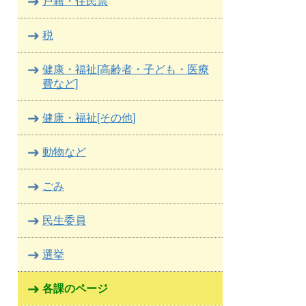
戸籍・住民票
税
健康・福祉[高齢者・子ども・医療
費など]
健康・福祉[その他]
動物など
ごみ
民生委員
選挙
各課のページ