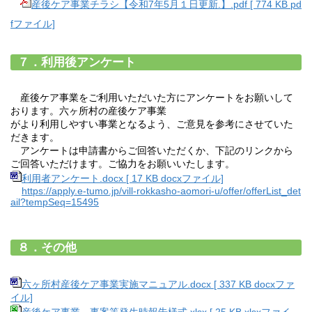
産後ケア事業チラシ【令和7年5月１日更新.】.pdf [ 774 KB pd
fファイル]
７．利用後アンケート
産後ケア事業をご利用いただいた方にアンケートをお願いして
おります。六ヶ所村の産後ケア事業
がより利用しやすい事業となるよう、ご意見を参考にさせていた
だきます。
アンケートは申請書からご回答いただくか、下記のリンクから
ご回答いただけます。ご協力をお願いいたします。
利用者アンケート.docx [ 17 KB docxファイル]
https://apply.e-tumo.jp/vill-rokkasho-aomori-u/offer/offerList_det
ail?tempSeq=15495
８．その他
六ヶ所村産後ケア事業実施マニュアル.docx [ 337 KB docxファ
イル]