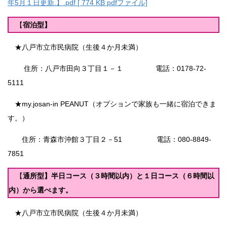
年5月１日更新.】.pdf [ 774 KB pdfファイル]
【
宿泊型】
★八戸市立市民病院（生後４か月未満）
住所：八戸市田向３丁目１－１ 電話：0178-72-
5111
★my.josan-in PEANUT（オプションで家族も一緒に宿泊できま
す。）
住所：青森市沖館３丁目２－51 電話：080-8849-
7851
【
通所型】半日コース（３時間以内）と１日コース（６時間以
内）から選べます。
★八戸市立市民病院（生後４か月未満）