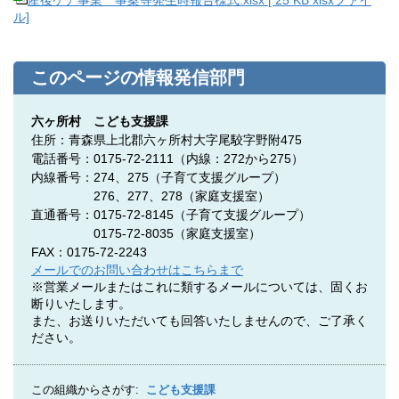
産後ケア事業 事案等発生時報告様式.xlsx [ 25 KB xlsxファイ
ル]
このページの情報発信部門
六ヶ所村 こども支援課
住所：青森県上北郡六ヶ所村大字尾駮字野附475
電話番号：0175-72-2111（内線：272から275）
内線番号：274、275
（子育て支援グループ）
276、277、278（家庭支援室）
直通番号：0175-72-8145（子育て支援グループ）
0175-72-8035（家庭支援室）
FAX：0175-72-2243
メールでのお問い合わせはこちらまで
※営業メールまたはこれに類するメールについては、固くお
断りいたします。
また、お送りいただいても回答いたしませんので、ご了承く
ださい。
この組織からさがす:
こども支援課