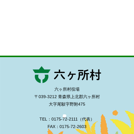
六ヶ所村役場
〒039-3212 青森県上北郡六ヶ所村
大字尾駮字野附475
TEL：0175-72-2111（代表）
FAX：0175-72-2603