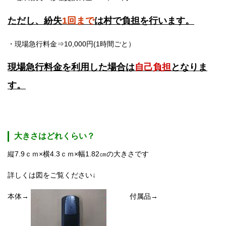
ただし、紛失
1回まで
は村で負担を行います。
・現場急行料金⇒10,000円(1時間ごと）
現場急行料金を利用した場合は
自己負担
となりま
す。
大きさはどれくらい？
縦7.9ｃｍ×横4.3ｃｍ×幅1.82㎝の大きさです
詳しくは図をご覧ください↓
本体→
付属品→