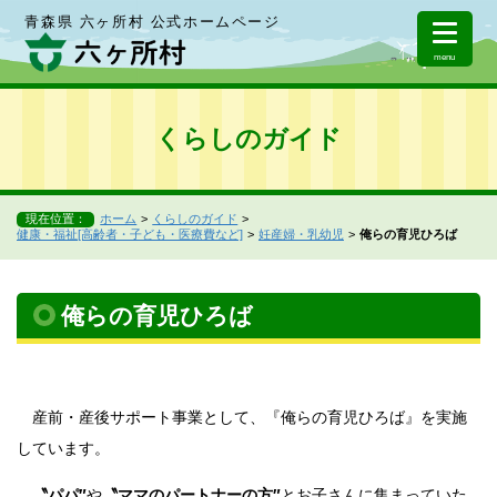
青森県 六ヶ所村 公式ホームページ
menu
くらしのガイド
現在位置：
ホーム
くらしのガイド
健康・福祉[高齢者・子ども・医療費など]
妊産婦・乳幼児
俺らの育児ひろば
俺らの育児ひろば
産前・産後サポート事業として、『俺らの育児ひろば』を実施
しています。
〝パパ″
や
〝ママのパートナーの方″
とお子さんに集まっていた