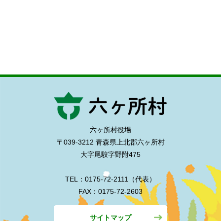
六ヶ所村役場
〒039-3212 青森県上北郡六ヶ所村
大字尾駮字野附475
TEL：0175-72-2111（代表）
FAX：0175-72-2603
サイトマップ