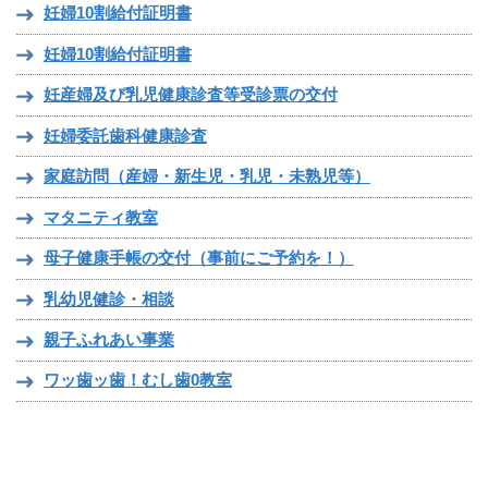
妊婦10割給付証明書
妊婦10割給付証明書
妊産婦及び乳児健康診査等受診票の交付
妊婦委託歯科健康診査
家庭訪問（産婦・新生児・乳児・未熟児等）
マタニティ教室
母子健康手帳の交付（事前にご予約を！）
乳幼児健診・相談
親子ふれあい事業
ワッ歯ッ歯！むし歯0教室