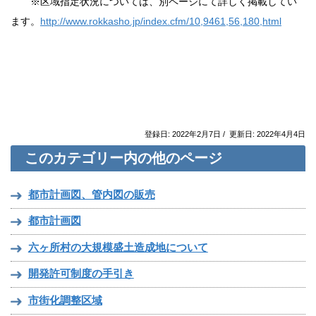
※区域指定状況については、別ページにて詳しく掲載してい
ます。
http://www.rokkasho.jp/index.cfm/10,9461,56,180,html
登録日: 2022年2月7日 / 更新日: 2022年4月4日
このカテゴリー内の他のページ
都市計画図、管内図の販売
都市計画図
六ヶ所村の⼤規模盛⼟造成地について
開発許可制度の手引き
市街化調整区域