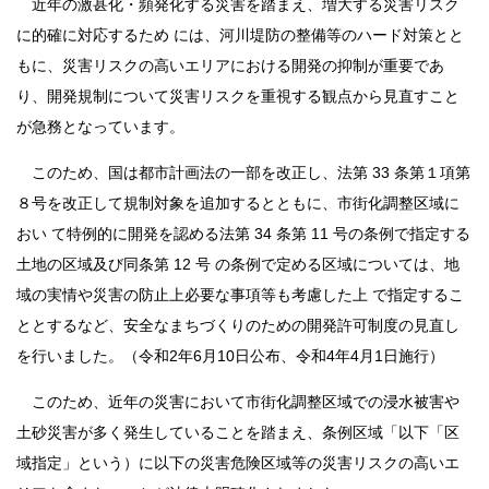
近年の激甚化・頻発化する災害を踏まえ、増大する災害リスク
に的確に対応するため には、河川堤防の整備等のハード対策とと
もに、災害リスクの高いエリアにおける開発の抑制が重要であ
り、開発規制について災害リスクを重視する観点から見直すこと
が急務となっています。
このため、国は都市計画法の一部を改正し、法第 33 条第１項第
８号を改正して規制対象を追加するとともに、市街化調整区域に
おい て特例的に開発を認める法第 34 条第 11 号の条例で指定する
土地の区域及び同条第 12 号 の条例で定める区域については、地
域の実情や災害の防止上必要な事項等も考慮した上 で指定するこ
ととするなど、安全なまちづくりのための開発許可制度の見直し
を行いました。（令和2年6月10日公布、令和4年4月1日施行）
このため、近年の災害において市街化調整区域での浸水被害や
土砂災害が多く発生していることを踏まえ、条例区域「以下「区
域指定」という）に以下の災害危険区域等の災害リスクの高いエ