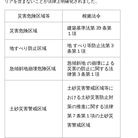
リアを含まないことが法律上明確化されました。
災害危険区域等
根拠法令
建築基準法第 39 条第
災害危険区域
１項
地 すべり等防止法第３
地すべり防止区域
条第１項
急傾斜地 の崩壊による
急傾斜地崩壊危険区域
災害の防止に関する法
律第３条第１項
土砂災害警戒区域等に
おける土砂災害防止対
策の推進に関する法律
土砂災害警戒区域
第７条第１項の土砂災
害警戒区域