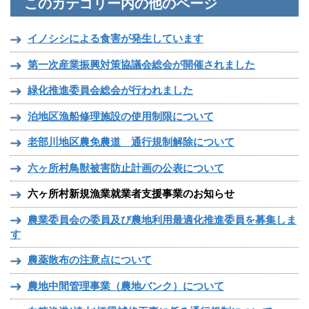
このカテゴリー内の他のページ
イノシシによる食害が発生しています
第一次産業振興対策協議会総会が開催されました
緑化推進委員会総会が行われました
泊地区漁船修理施設の使用制限について
老部川地区農免農道 通行規制解除について
六ヶ所村鳥獣被害防止計画の公表について
六ヶ所村新規漁業就業者支援事業のお知らせ
農業委員会の委員及び農地利用最適化推進委員を募集しま
す
農薬散布の注意点について
農地中間管理事業（農地バンク）について