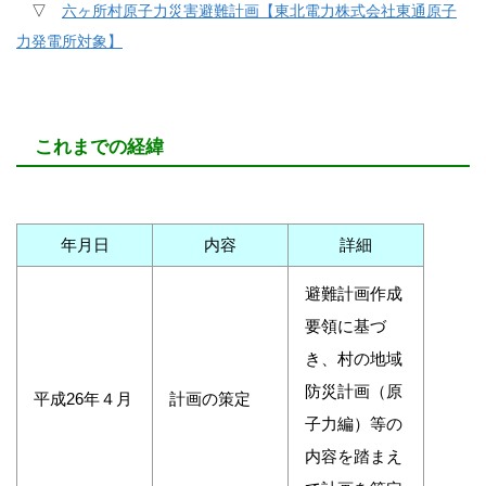
▽
六ヶ所村原子力災害避難計画【東北電力株式会社東通原子
力発電所対象】
これまでの経緯
年月日
内容
詳細
避難計画作成
要領に基づ
き、村の地域
防災計画（原
平成26年４月
計画の策定
子力編）等の
内容を踏まえ