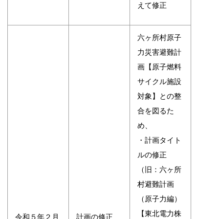
えて修正
六ヶ所村原子
力災害避難計
画【原子燃料
サイクル施設
対象】との整
合を図るた
め、
・計画タイト
ルの修正
（旧：六ヶ所
村避難計画
（原子力編）
【東北電力株
令和５年２月
計画の修正