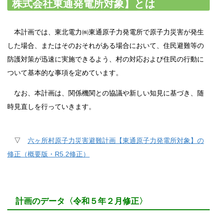
株式会社東通発電所対象】とは
本計画では、東北電力㈱東通原子力発電所で原子力災害が発生
した場合、またはそのおそれがある場合において、住民避難等の
防護対策が迅速に実施できるよう、村の対応および住民の行動に
ついて基本的な事項を定めています。
なお、本計画は、関係機関との協議や新しい知見に基づき、随
時見直しを行っていきます。
▽
六ヶ所村原子力災害避難計画【東通原子力発電所対象】の
修正（概要版・R5.2修正）
計画のデータ〈令和５年２月修正〉