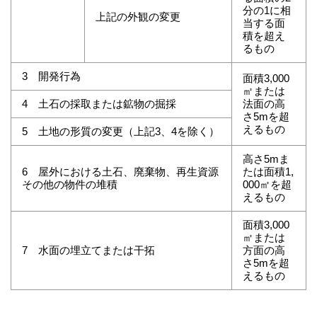
分の1に相
上記の外観の変更
当する面
積を超え
るもの
3 開発行為
面積3,000
㎡または
4 土石の採取または鉱物の掘採
法面の高
さ5mを超
えるもの
5 土地の形質の変更（上記3、4を除く）
高さ5mま
6 屋外における土石、廃棄物、再生資源
たは面積1,
その他の物件の堆積
000㎡を超
えるもの
面積3,000
㎡または
7 水面の埋立てまたは干拓
方面の高
さ5mを超
えるもの