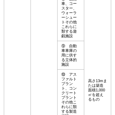
車、コー
スター、
ウォーラ
ーシュー
トその他
これらに
類する遊
戯施設
⑨ 自動
車車庫の
用に供す
る立体的
施設
⑩ アス
ファルト
高さ13mま
プラン
たは築造
ト、コン
面積1,000
クリート
㎡を超え
プラント
るもの
その他こ
れらに類
する製造