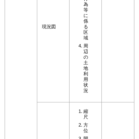
為
等
に
係
現況図
る
区
域
周
辺
の
土
地
利
用
状
況
縮
尺
方
位
開