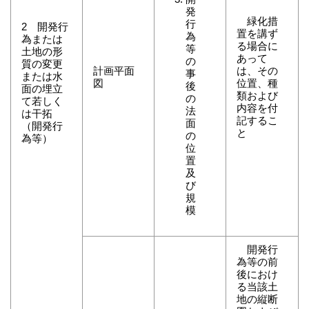
発
緑化措
行
2 開発行
置を講ず
為
為または
る場合に
等
土地の形
あって
の
質の変更
計画平面
は、その
事
または水
図
位置、種
後
面の埋立
類および
の
て若しく
内容を付
法
は干拓
記するこ
面
（開発行
と
の
為等）
位
置
及
び
規
模
開発行
為等の前
後におけ
る当該土
地の縦断