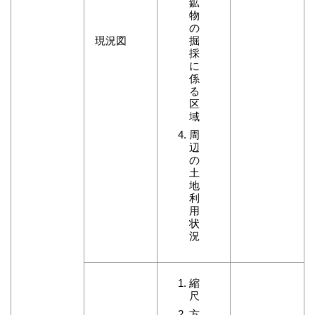
鉱
物
の
現況図
掘
採
に
係
る
区
域
周
辺
の
土
地
利
用
状
況
縮
尺
方