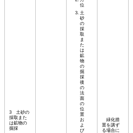
位
土
砂
の
採
取
ま
た
は
鉱
物
の
掘
採
後
の
法
面
の
位
3 土砂の
置
採取また
お
緑化措
は鉱物の
よ
置を講ず
掘採
び
る場合に