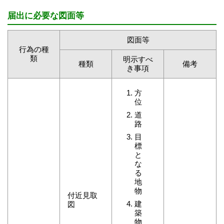
届出に必要な図面等
図面等
行為の種
類
明示すべ
種類
備考
き事項
方
位
道
路
目
標
と
な
る
地
物
付近見取
建
図
築
物