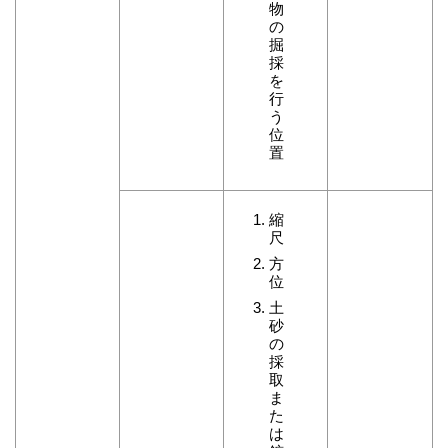
物
の
掘
採
を
行
う
位
置
縮
尺
方
位
土
砂
の
採
取
ま
た
は