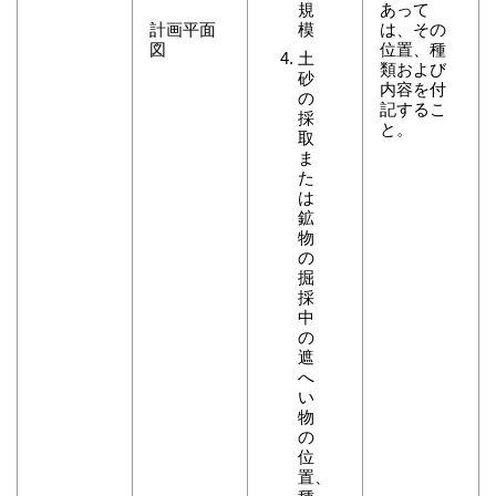
規
あって
計画平面
模
は、その
図
位置、種
土
類および
砂
内容を付
の
記するこ
採
と。
取
ま
た
は
鉱
物
の
掘
採
中
の
遮
へ
い
物
の
位
置、