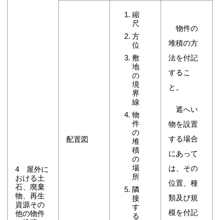
縮
尺
物件の
方
堆積の方
位
敷
法を付記
地
するこ
の
境
と。
界
線
遮へい
物
件
物を設置
の
する場合
配置図
堆
積
にあって
の
場
は、その
4 屋外に
所
おける土
位置、種
石、廃棄
隣
物、再生
類及び規
接
資源その
す
模を付記
他の物件
る