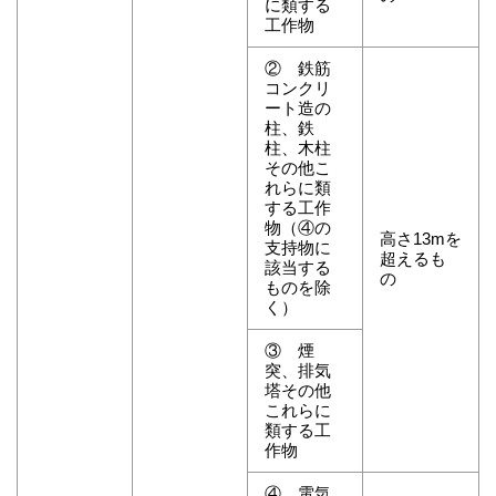
に類する
工作物
② 鉄筋
コンクリ
ート造の
柱、鉄
柱、木柱
その他こ
れらに類
する工作
物（④の
高さ13mを
支持物に
超えるも
該当する
の
ものを除
く）
③ 煙
突、排気
塔その他
これらに
類する工
作物
④ 電気