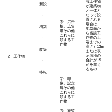
該工作物
新設
が建築物
と一体と
なって設
・
置される
⑥ 広告
場合は、
板、広告
増築
地盤面か
塔その他
ら当該工
これらに
作物の上
・
類する工
端までの
作物
高さ）13m
改築
または表
示面積の
2 工作物
合計が15
・
㎡を超え
るもの
移転
⑦ 彫
像、記念
碑その他
これらに
類する工
作物
⑧ 観覧