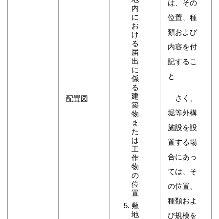
は、その
内
に
位置、種
お
類および
け
る
内容を付
届
出
記するこ
に
と
係
る
建
さく、
配置図
築
堀等外構
物
ま
施設を設
た
は
置する場
工
合にあっ
作
物
ては、そ
の
位
の位置、
置
種類およ
敷
地
び規模を