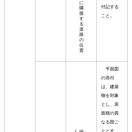
に
付記する
隣
接
こと。
す
る
道
路
の
位
置
平面図
の添付
は、建築
物を対象
とし、床
面積の異
なる階ご
ととす
縮