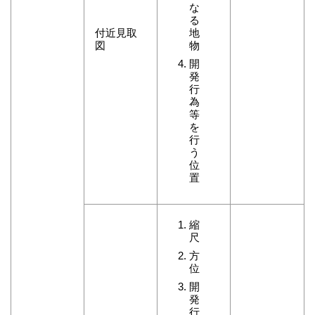
な
る
付近見取
地
図
物
開
発
行
為
等
を
行
う
位
置
縮
尺
方
位
開
発
行