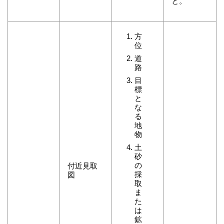
と。
方
位
道
路
目
標
と
な
る
地
物
土
砂
の
付近見取
採
図
取
ま
た
は
鉱