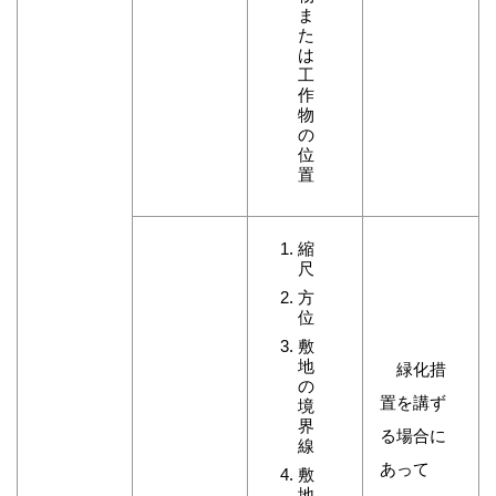
ま
た
は
工
作
物
の
位
置
縮
尺
方
位
敷
地
緑化措
の
置を講ず
境
界
る場合に
線
あって
敷
地