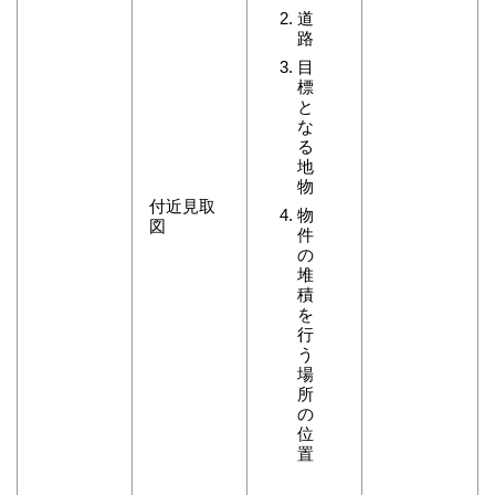
道
路
目
標
と
な
る
地
物
付近見取
物
図
件
の
堆
積
を
行
う
場
所
の
位
置