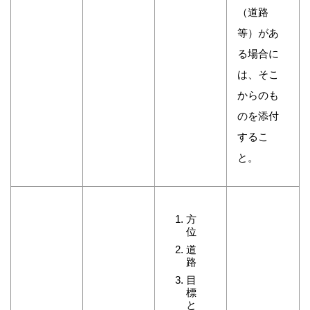
（道路
等）があ
る場合に
は、そこ
からのも
のを添付
するこ
と。
方
位
道
路
目
標
と