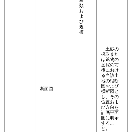
種
類
お
よ
び
規
模
土砂の
採取また
は鉱物の
掘採の前
後におけ
る当該土
地の縦断
図および
断面図
横断図と
し、その
位置およ
び方向を
計画平面
図に明示
するこ
と。