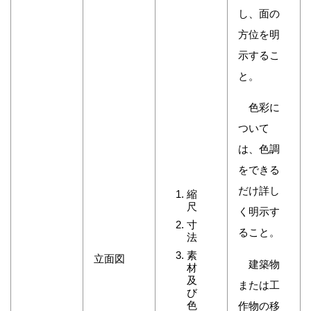
し、面の
方位を明
示するこ
と。
色彩に
ついて
は、色調
をできる
だけ詳し
縮
尺
く明示す
寸
ること。
法
素
立面図
建築物
材
及
または工
び
色
作物の移