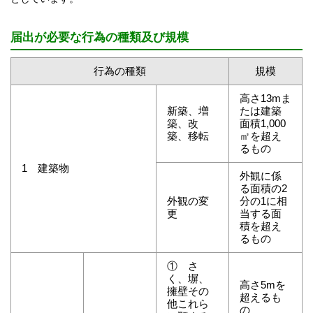
届出が必要な行為の種類及び規模
行為の種類
規模
高さ13mま
新築、増
たは建築
築、改
面積1,000
築、移転
㎡を超え
るもの
1 建築物
外観に係
る面積の2
外観の変
分の1に相
更
当する面
積を超え
るもの
① さ
く、塀、
高さ5mを
擁壁その
超えるも
他これら
の