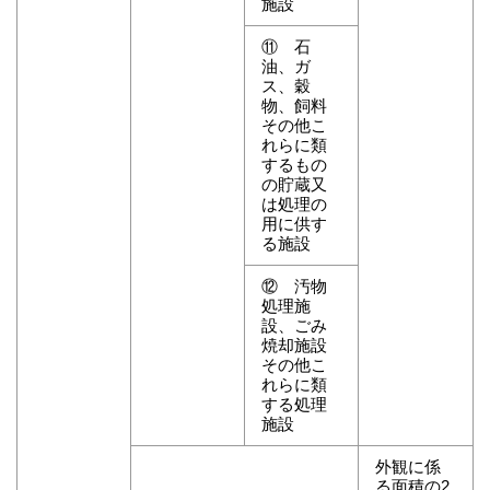
施設
⑪ 石
油、ガ
ス、穀
物、飼料
その他こ
れらに類
するもの
の貯蔵又
は処理の
用に供す
る施設
⑫ 汚物
処理施
設、ごみ
焼却施設
その他こ
れらに類
する処理
施設
外観に係
る面積の2