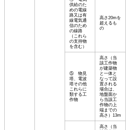
供給のた
めの電線
路又は有
高さ20mを
線電気通
超えるも
信のため
の
の線路
（これら
の支持物
を含む）
高さ（当
該工作物
が建築物
⑤ 物見
と一体と
塔、電波
なって設
塔その他
置される
これらに
場合は、
類する工
地盤面か
作物
ら当該工
作物の上
端までの
高さ）13m
高さ（当