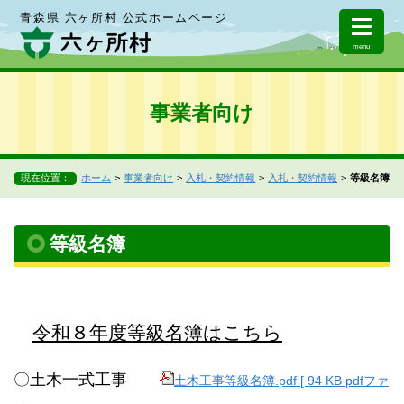
青森県 六ヶ所村 公式ホームページ
menu
事業者向け
現在位置：
ホーム
事業者向け
入札・契約情報
入札・契約情報
等級名簿
等級名簿
令和８
年度等級名簿はこちら
〇土木一式工事
土木工事等級名簿.pdf [ 94 KB pdfファ