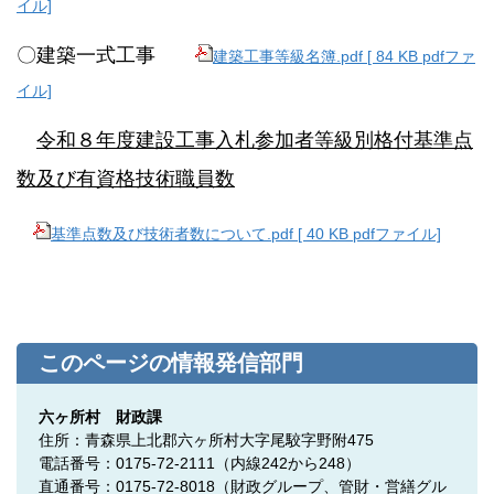
イル]
〇建築一式工事
建築工事等級名簿.pdf [ 84 KB pdfファ
イル]
令和８年度建設工事入札参加者等級別格付基準点
数及び有資格技術職員数
基準点数及び技術者数について.pdf [ 40 KB pdfファイル]
このページの情報発信部門
六ヶ所村 財政課
住所：青森県上北郡六ヶ所村大字尾駮字野附475
電話番号：0175-72-2111（内線242から248）
直通番号：0175-72-8018（
財政グループ、管財・営繕グル