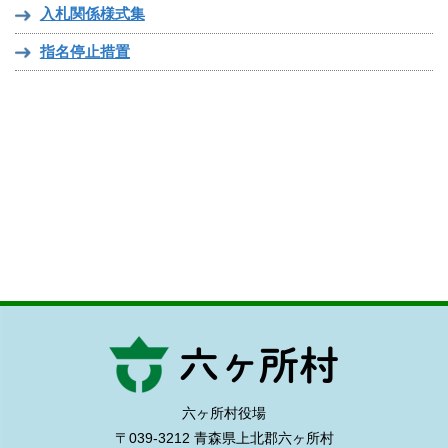
入札関係様式集
指名停止措置
六ヶ所村役場
〒039-3212 青森県上北郡六ヶ所村