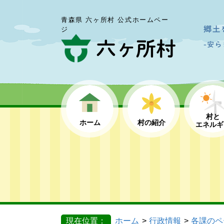
青森県 六ヶ所村 公式ホームペー
ジ
村と
ホーム
村の紹介
エネルギ
現在位置：
ホーム
行政情報
各課のペ