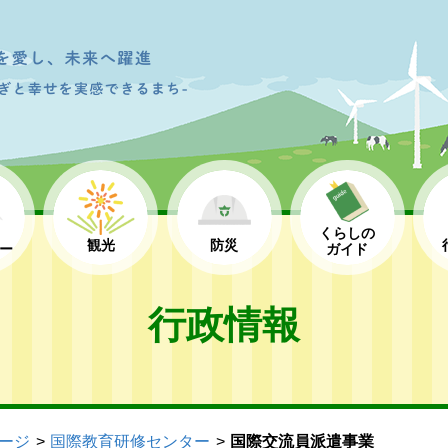
くらしの
観光
防災
ー
ガイド
行政情報
ージ
国際教育研修センター
国際交流員派遣事業