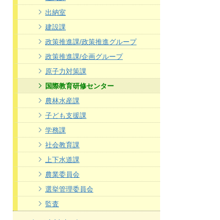
出納室
建設課
政策推進課/政策推進グループ
政策推進課/企画グループ
原子力対策課
国際教育研修センター
農林水産課
子ども支援課
学務課
社会教育課
上下水道課
農業委員会
選挙管理委員会
監査