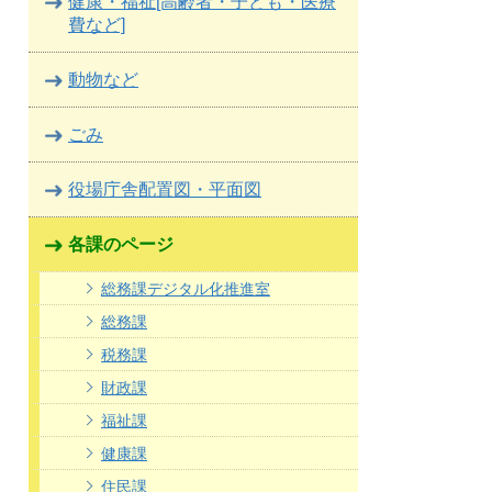
健康・福祉[高齢者・子ども・医療
費など]
動物など
ごみ
役場庁舎配置図・平面図
各課のページ
総務課デジタル化推進室
総務課
税務課
財政課
福祉課
健康課
住民課