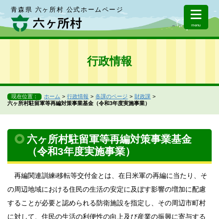
青森県 六ヶ所村 公式ホームページ
menu
行政情報
現在位置：
ホーム
行政情報
各課のページ
財政課
六ヶ所村駐留軍等再編対策事業基金（令和3年度実施事業）
六ヶ所村駐留軍等再編対策事業基金
（令和3年度実施事業）
再編関連訓練i移転等交付金とは、在日米軍の再編に当たり、そ
の周辺地域における住民の生活の安定に及ぼす影響の増加に配慮
することが必要と認められる防衛施設を指定し、その周辺市町村
に対して、住民の生活の利便性の向上及び産業の振興に寄与する