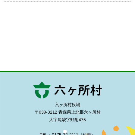
六ヶ所村役場
〒039-3212 青森県上北郡六ヶ所村
大字尾駮字野附475
TEL：0175-72-2111（代表）