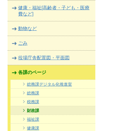
健康・福祉[高齢者・子ども・医療
費など]
動物など
ごみ
役場庁舎配置図・平面図
各課のページ
総務課デジタル化推進室
総務課
税務課
財政課
福祉課
健康課