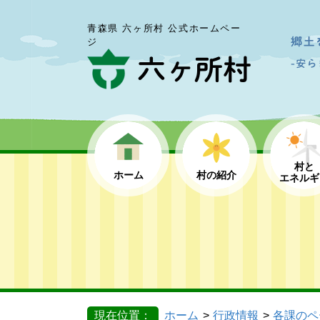
青森県 六ヶ所村 公式ホームペー
ジ
村と
ホーム
村の紹介
エネルギ
現在位置：
ホーム
行政情報
各課のペ