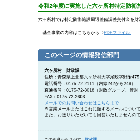
令和2年度に実施した六ヶ所村特定防衛
六ヶ所村では特定防衛施設周辺整備調整交付金を財
基金事業の内容はこちらから⇒
PDFファイル
このページの情報発信部門
六ヶ所村 財政課
住所：青森県上北郡六ヶ所村大字尾駮字野附475
電話番号：0175-72-2111（内線242から248）
直通番号：0175-72-8018（
財政グループ、管財
FAX：0175-72-2603
メールでのお問い合わせはこちらまで
※営業メールまたはこれに類するメールについ
また、お送りいただいても回答いたしませんの
この組織からさがす:
財政課