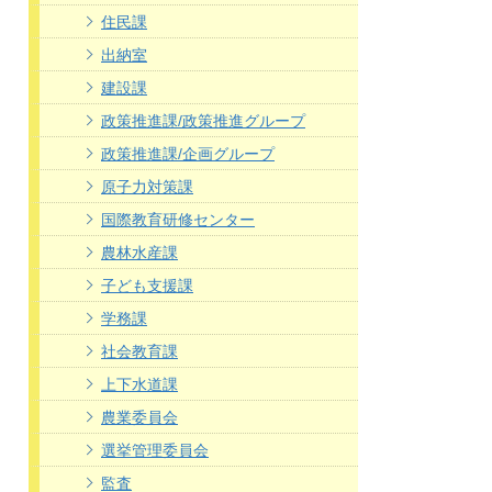
住民課
出納室
建設課
政策推進課/政策推進グループ
政策推進課/企画グループ
原子力対策課
国際教育研修センター
農林水産課
子ども支援課
学務課
社会教育課
上下水道課
農業委員会
選挙管理委員会
監査