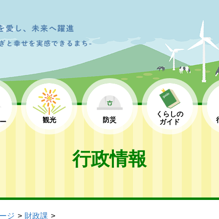
くらしの
観光
防災
ー
ガイド
行政情報
ージ
財政課