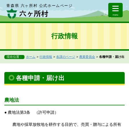
青森県 六ヶ所村 公式ホームページ
menu
行政情報
現在位置：
ホーム
行政情報
各課のページ
農業委員会
各種申請・届け出
各種申請・届け出
農地法
● 農地法第3条 （許可申請）
農地や採草放牧地を耕作する目的で、売買・贈与による所有