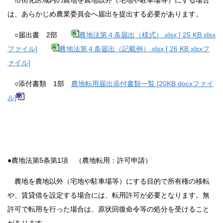
は、あらかじめ農業委員会へ届出を提出する必要があります。
○届出書 2部
農地法第４条届出（様式）.xlsx [ 25 KB xlsx
ファイル]
農地法第４条届出（記載例）.xlsx [ 26 KB xlsxフ
ァイル]
○添付書類 1部
農地転用届出添付書類一覧 [20KB docxファイ
ル]
●農地法第5条第1項 （農地転用：許可申請）
農地を農地以外（宅地や駐車場等）にする目的で所有権の移転
や、賃貸借を設定する場合には、転用許可が必要となります。無
許可で転用を行った場合は、原状回復命令等の処分を受けること