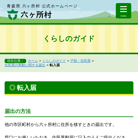
青森県 六ヶ所村 公式ホームページ
menu
くらしのガイド
現在位置：
ホーム
くらしのガイド
戸籍・住民票
住民票の異動に関する届出
転入届
転入届
届出の方法
他の市区町村から六ヶ所村に住所を移すときの届出です。
窓口にお越しいただき、住民異動届に記入のうえご提出くださ