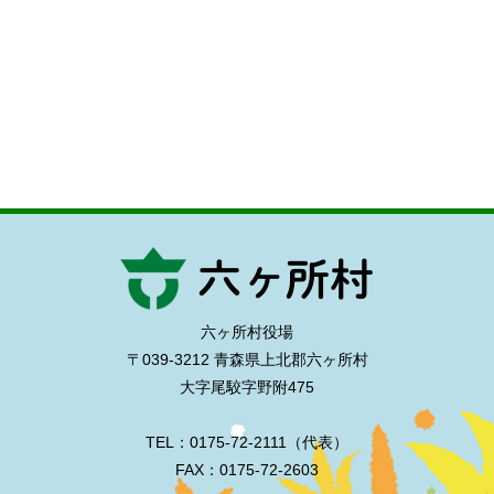
六ヶ所村役場
〒039-3212 青森県上北郡六ヶ所村
大字尾駮字野附475
TEL：0175-72-2111（代表）
FAX：0175-72-2603