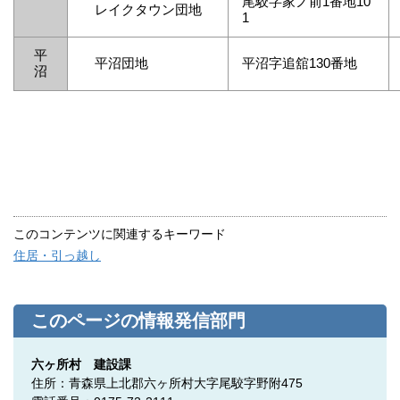
尾駮字家ノ前1番地10
レイクタウン団地
1
平
平沼団地
平沼字追舘130番地
沼
このコンテンツに関連するキーワード
住居・引っ越し
このページの情報発信部門
六ヶ所村 建設課
住所：青森県上北郡六ヶ所村大字尾駮字野附475