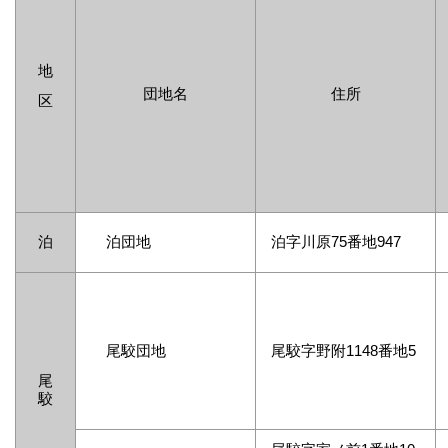
地
団地名
住所
区
泊
泊団地
泊字川原75番地947
尾駮団地
尾駮字野附1148番地5
尾
駮