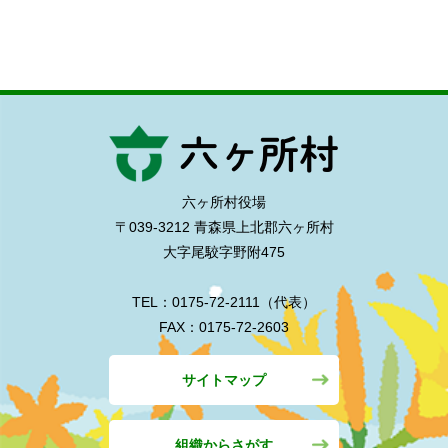
六ヶ所村役場
〒039-3212 青森県上北郡六ヶ所村
大字尾駮字野附475
TEL：0175-72-2111（代表）
FAX：0175-72-2603
サイトマップ
組織からさがす