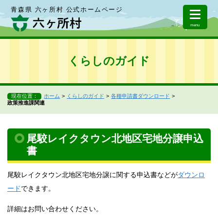
青森県 六ヶ所村 公式ホームページ
menu
くらしのガイド
現在位置：
ホーム
くらしのガイド
各種申請書ダウンロード
政策推進課関連
尾駮レイクタウン北地区宅地分譲申込
書
尾駮レイクタウン北地区宅地分譲に関する申込書などが
ダウンロ
ード
できます。
詳細はお問い合わせください。