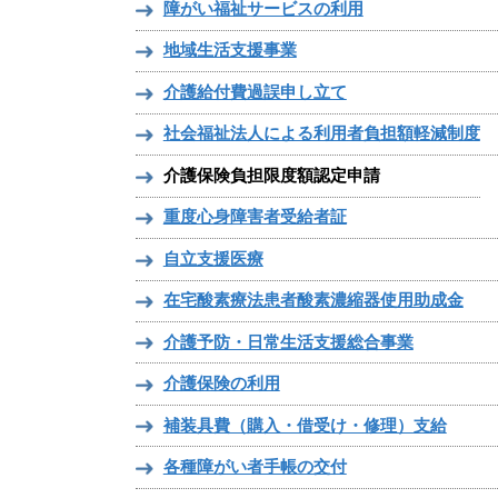
障がい福祉サービスの利用
地域生活支援事業
介護給付費過誤申し立て
社会福祉法人による利用者負担額軽減制度
介護保険負担限度額認定申請
重度心身障害者受給者証
自立支援医療
在宅酸素療法患者酸素濃縮器使用助成金
介護予防・日常生活支援総合事業
介護保険の利用
補装具費（購入・借受け・修理）支給
各種障がい者手帳の交付