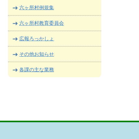
六ヶ所村例規集
六ヶ所村教育委員会
広報ろっかしょ
その他お知らせ
各課の主な業務