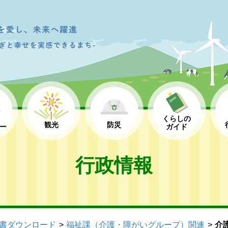
くらしの
観光
防災
ー
ガイド
行政情報
書ダウンロード
福祉課（介護・障がいグループ）関連
介