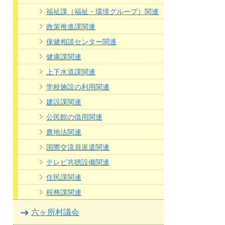
福祉課（福祉・環境グループ）関連
政策推進課関連
保健相談センター関連
健康課関連
上下水道課関連
学校施設の利用関連
建設課関連
公民館の借用関連
農地法関連
国際交流員派遣関連
テレビ共聴設備関連
住民課関連
税務課関連
六ヶ所村議会