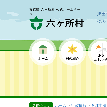
青森県 六ヶ所村 公式ホームペー
ジ
村と
ホーム
村の紹介
エネルギ
現在位置：
ホーム
行政情報
各種申請