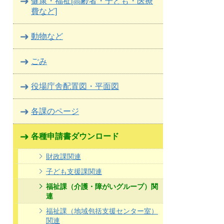
健康・福祉[高齢者・子ども・医療
費など]
動物など
ごみ
役場庁舎配置図・平面図
各課のページ
各種申請書ダウンロード
財政課関連
子ども支援課関連
福祉課（介護・障がいグループ）関
連
福祉課（地域包括支援センター室）
関連