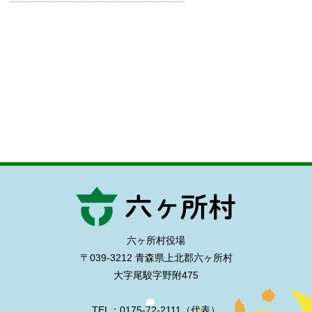
六ヶ所村役場
〒039-3212 青森県上北郡六ヶ所村
大字尾駮字野附475
TEL：0175-72-2111（代表）