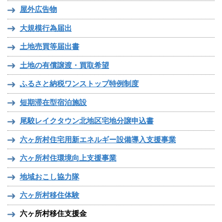
屋外広告物
大規模行為届出
土地売買等届出書
土地の有償譲渡・買取希望
ふるさと納税ワンストップ特例制度
短期滞在型宿泊施設
尾駮レイクタウン北地区宅地分譲申込書
六ヶ所村住宅用新エネルギー設備導入支援事業
六ヶ所村住環境向上支援事業
地域おこし協力隊
六ヶ所村移住体験
六ヶ所村移住支援金