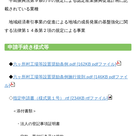
半島振興法第９条の５の規定による認定産業振興促進計画に記
載されている業種
地域経済牽引事業の促進による地域の成長発展の基盤強化に関
する法律第１４条第２項の規定による事業
申請手続き様式等
◆
六ヶ所村工場等設置奨励条例.pdf [162KB pdfファイル]
◆
六ヶ所村工場等設置奨励条例施行規則.pdf [146KB pdfファイ
ル]
◇
指定申請書（様式第１号）.rtf [234KB rtfファイル]
＜添付書類＞
・法人の登記事項証明書