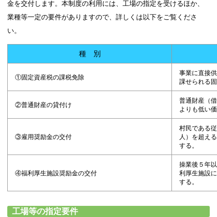
金を交付します。本制度の利用には、工場の指定を受けるほか、
業種等一定の要件がありますので、詳しくは以下をご覧くださ
い。
種 別
事業に直接供
①固定資産税の課税免除
課せられる固
普通財産（借
②普通財産の貸付け
よりも低い価
村民である従
③雇用奨励金の交付
人）を超える
する。
操業後５年以
④福利厚生施設奨励金の交付
利厚生施設に
する。
工場等の指定要件