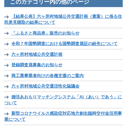
このカテゴリー内の他のページ
【結果公表】六ヶ所村地域公共交通計画（素案）に係る住
民意見聴取の結果について
「ふるさと商品券」販売のお知らせ
令和７年国勢調査における国勢調査員証の紛失について
六ヶ所村地域公共交通計画
登録調査員募集のお知らせ
商工業事業者向けの各種支援のご案内
六ヶ所村地域公共交通活性化協議会
婚活あおもりマッチングシステム「AI（あい）であう」に
ついて
新型コロナウイルス感染症対応地方創生臨時交付金活用事
業について