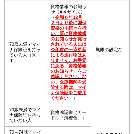
資格情報のお知ら
せ（A４サイズ）
（
令和６年12月
２日より後に国保
資格の手続きを行
い、既に資格情報
のお知らせが発行
70歳未満でマイ
されている人には
ナ保険証を持っ
今年度の一斉更新
期限の設定な
ている人（※
による送付物はあ
し
１）
りません。お手元
にある「資格情報
のお知らせ」をご
確認ください。な
お、医療機関を受
診する際は、マイ
ナ保険証をご使用
ください。
）
70歳未満でマイ
資格確認書（カー
ナ保険証を持っ
ド型「薄橙色」）
ていない人
70～74歳でマイ