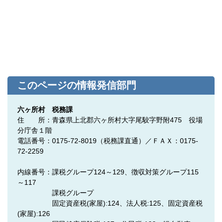
このページの情報発信部門
六ヶ所村 税務課
住 所：青森県上北郡六ヶ所村大字尾駮字野附475 役場
分庁舎１階
電話番号：0175-72-8019（税務課直通）／ＦＡＸ：0175-
72-2259
内線番号：課税グループ124～129、徴収対策グループ115
～117
課税グループ
固定資産税(家屋):124、法人税:125、固定資産税
(家屋):126