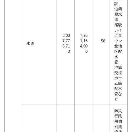
設、
泊簡
易水
道、
尾駮
レイ
8,00
7,76
クタ
7,77
1,15
ウン
58
水道
5,71
4,00
北地
0
0
区配
水
管、
地域
交流
ホー
ム線
配水
管な
ど
防災
行政
用個
別無
線放