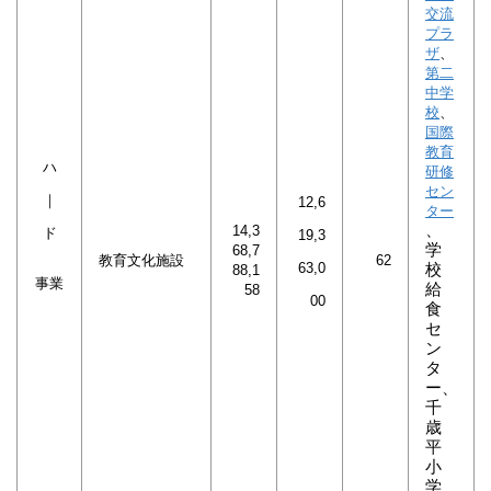
交流
プラ
ザ
、
第二
中学
校
、
国際
教育
ハ
研修
セン
｜
12,6
ター
、
14,3
ド
19,3
学
68,7
教育文化施設
62
63,0
校
88,1
事業
給
58
00
食
セ
ン
タ
ー、
千
歳
平
小
学