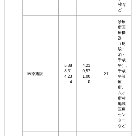
校
な
ど
診療
所医
療機
器
（尾
駮・
泊・
千歳
5,88
4,21
平）、
8,31
0,57
千歳
医療施設
21
4,23
1,00
平診
4
0
療
所、
六ヶ
所村
地域
医療
セン
ター
など