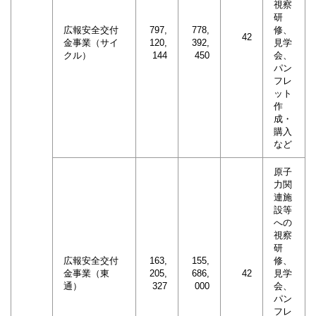
視察
研
広報安全交付
797,
778,
修、
42
金事業（サイ
120,
392,
見学
クル）
144
450
会、
パン
フレ
ット
作
成・
購入
など
原子
力関
連施
設等
への
視察
研
広報安全交付
163,
155,
修、
金事業（東
205,
686,
42
見学
通）
327
000
会、
パン
フレ