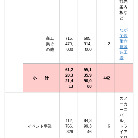
観光
案内
板な
ど
なが
芋焼
商工
715,
685,
酎六
業そ
470,
914,
2
趣製
の他
000
000
造工
場
61,2
55,1
20,3
35,9
小 計
442
21,4
90,0
13
00
スノ
ーカ
ーニ
バ
112,
84,3
ル、
イベント事業
766,
99,3
6
トラ
326
46
イア
スロ