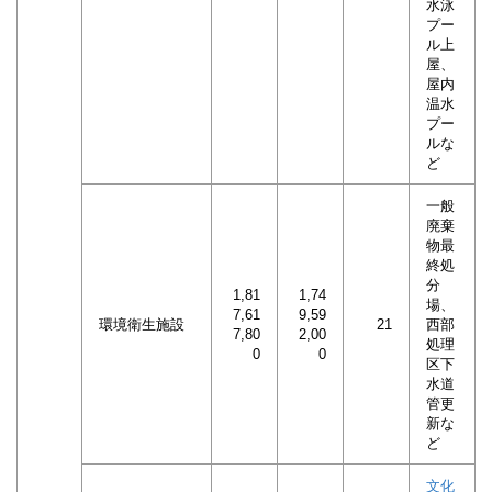
水泳
プー
ル上
屋、
屋内
温水
プー
ルな
ど
一般
廃棄
物最
終処
分
1,81
1,74
場、
7,61
9,59
環境衛生施設
21
西部
7,80
2,00
処理
0
0
区下
水道
管更
新な
ど
文化