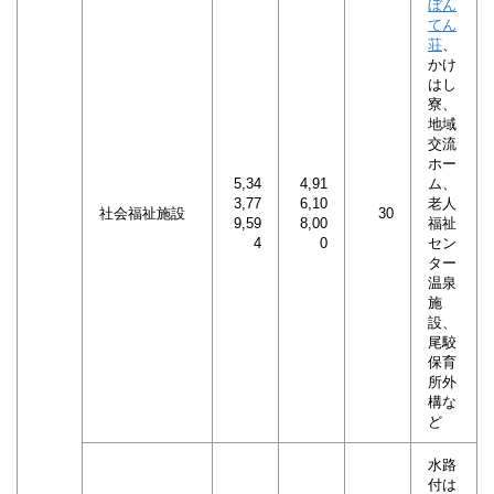
ぼん
てん
荘
、
かけ
はし
寮、
地域
交流
ホー
5,34
4,91
ム、
3,77
6,10
老人
社会福祉施設
30
9,59
8,00
福祉
4
0
セン
ター
温泉
施
設、
尾駮
保育
所外
構な
ど
水路
付は