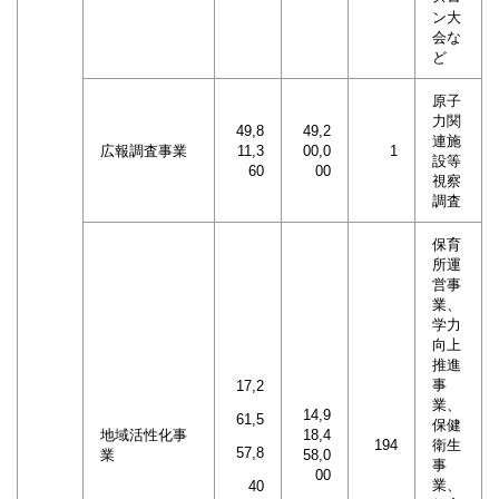
ン大
会な
ど
原子
力関
49,8
49,2
連施
広報調査事業
11,3
00,0
1
設等
60
00
視察
調査
保育
所運
営事
業、
学力
向上
推進
事
17,2
業、
14,9
61,5
保健
地域活性化事
18,4
194
衛生
57,8
業
58,0
事
00
業、
40