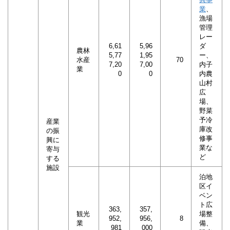
業
、
漁場
管理
レー
6,61
5,96
ダ
農林
5,77
1,95
ー、
水産
70
7,20
7,00
内子
業
0
0
内農
山村
広
場、
野菜
予冷
産業
庫改
の振
修事
興に
業な
寄与
ど
する
施設
泊地
区イ
ベン
ト広
363,
357,
観光
場整
952,
956,
8
業
備、
981
000