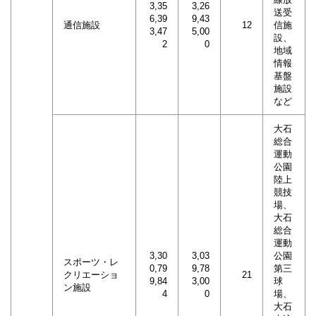
3,35
3,26
送受
6,39
9,43
通信施設
12
信施
3,47
5,00
設、
2
0
地域
情報
基盤
施設
など
大石
総合
運動
公園
陸上
競技
場、
大石
総合
運動
3,30
3,03
公園
スポーツ・レ
0,79
9,78
第三
クリエーショ
21
9,84
3,00
球
ン施設
4
0
場、
大石