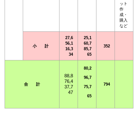
ット
作
成・
購入
など
27,6
25,1
56,1
60,7
小 計
352
16,3
85,7
34
65
80,2
88,8
96,7
76,4
合 計
794
37,7
75,7
47
65