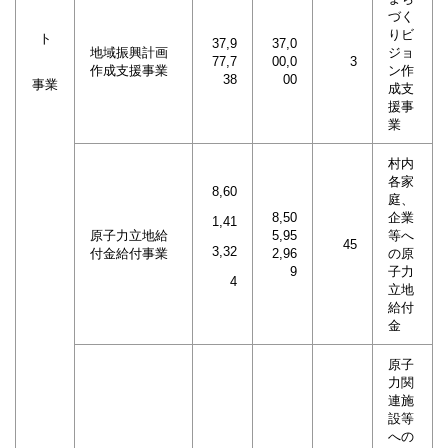
づく
りビ
ト
37,9
37,0
地域振興計画
ジョ
77,7
00,0
3
作成支援事業
ン作
38
00
事業
成支
援事
業
村内
各家
8,60
庭、
8,50
企業
1,41
原子力立地給
5,95
等へ
45
3,32
付金給付事業
2,96
の原
9
子力
4
立地
給付
金
原子
力関
連施
設等
への