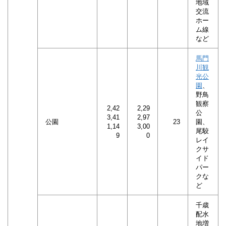
地域
交流
ホー
ム線
など
馬門
川観
光公
園
、
野鳥
観察
2,42
2,29
公
3,41
2,97
公園
23
園、
1,14
3,00
尾駮
9
0
レイ
クサ
イド
パー
クな
ど
千歳
配水
地増