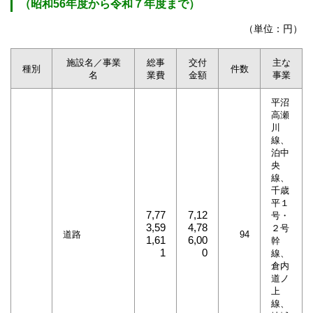
（昭和56年度から令和７年度まで）
（単位：円）
施設名／事業
総事
交付
主な
種別
件数
名
業費
金額
事業
平沼
高瀬
川
線、
泊中
央
線、
千歳
平１
7,77
7,12
号・
3,59
4,78
２号
道路
94
1,61
6,00
幹
1
0
線、
倉内
道ノ
上
線、