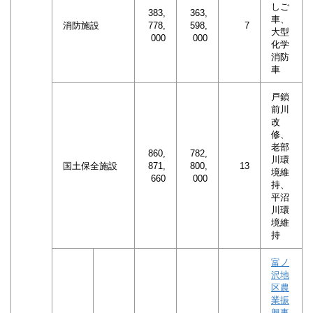
しご
383,
363,
車、
消防施設
778,
598,
7
大型
000
000
化学
消防
車
戸鎖
前川
改
修、
老部
860,
782,
川環
国土保全施設
871,
800,
13
境維
660
000
持、
平沼
川環
境維
持
富ノ
沢地
区農
業振
興事