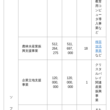
教育
用コ
ンピ
ュー
タ導
入事
業な
ど
種苗
512,
511,
農林水産業振
放流
264,
697,
18
興支援事業
事業
275
000
など
クリ
スタ
ルバ
120,
120,
レイ
企業立地支援
000,
000,
1
関連
事業
000
000
産業
振興
事
ソ
業
フ
まち