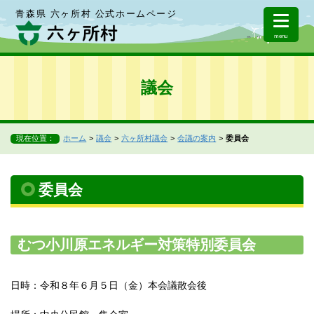
青森県 六ヶ所村 公式ホームページ
menu
議会
現在位置：
ホーム
議会
六ヶ所村議会
会議の案内
委員会
委員会
むつ小川原エネルギー対策特別委員会
日時：令和８年６月５日（金）本会議散会後