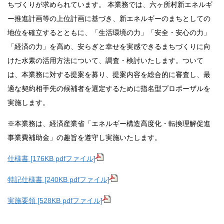
ちづくりが求められています。 本業務では、六ヶ所村新エネルギ
ー推進計画等の上位計画に基づき、新エネルギーのまちとしての
地位を確立するとともに、「生活環境の力」「安全・安心の力」
「経済の力」を高め、安らぎと幸せを実感できるまちづくりに向
けた水素の活用方法について、調査・検討いたします。ついて
は、本業務に対する提案を募り、提案内容を総合的に審査し、最
適な契約相手先の候補者を選定するために指名型プロポーザルを
実施します。
※本業務は、経済産業省「エネルギー構造高度化・転換理解促進
事業費補助金」の趣旨を遵守し実施いたします。
仕様書 [176KB pdfファイル]
特記仕様書 [240KB pdfファイル]
実施要領 [528KB pdfファイル]