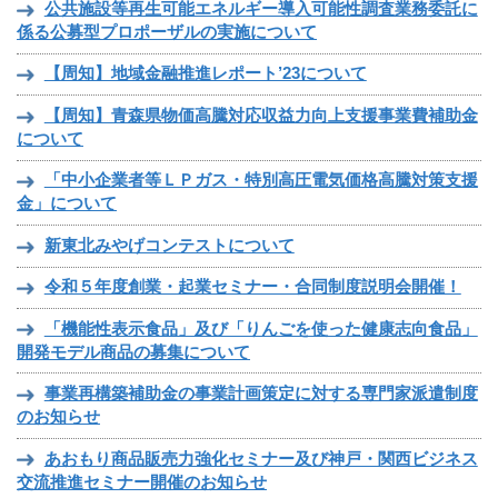
公共施設等再生可能エネルギー導入可能性調査業務委託に
係る公募型プロポーザルの実施について
【周知】地域金融推進レポート’23について
【周知】青森県物価高騰対応収益力向上支援事業費補助金
について
「中小企業者等ＬＰガス・特別高圧電気価格高騰対策支援
金」について
新東北みやげコンテストについて
令和５年度創業・起業セミナー・合同制度説明会開催！
「機能性表示食品」及び「りんごを使った健康志向食品」
開発モデル商品の募集について
事業再構築補助金の事業計画策定に対する専門家派遣制度
のお知らせ
あおもり商品販売力強化セミナー及び神戸・関西ビジネス
交流推進セミナー開催のお知らせ