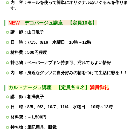
内 容：モールを使って簡単にオリジナルぬいぐるみを作りま
す。
NEW
デコ
パージュ
講座 【定員10名】
講 師：山口敬子
日 時：7/15、9/16 水曜日 10時～12時
材料費：500円程度
持ち物：ペーパーナプキン持参可、汚れてもよい恰好
内 容：身近なグッツに自分好みの柄をつけて生活に彩を！！
カルトナージュ講座 【定員各６名】
満員御礼
講 師：相澤貴子
日 時：8/5、9/2、10/7、11/4 水曜日
10時～13時
材料費：～1,500円
持ち物：筆記用具、眼鏡