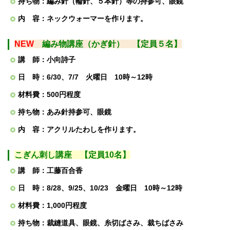
持ち物：編み針（輪針、５本針）等の持参可、眼鏡
内 容：ネックウォーマーを作ります。
NEW
編み物
講座（かぎ針） 【定員５
名】
講 師：小向詩子
日 時：6/30、7/7 火曜日 10時～12時
材料費：500円程度
持ち物：あみ針持参可、眼鏡
内 容：アクリルたわしを作ります。
こぎん刺し講座 【定員10名】
講 師：工藤百合香
日 時：8/28、9/25、10/23 金曜日 10時～12時
材料費：1,000円程度
持ち物：裁縫道具、眼鏡、糸切ばさみ、裁ちばさみ