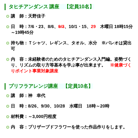
タヒチアンダンス 講座 【定員10名】
講 師：天野佳子
日 時：7/6・23、8/6、
9/3
、10/1・15、
29
木曜日
18時15分
～19時45分
持ち物：Ｔシャツ、レギンス、タオル、水分 ※パレオは貸出
可
内 容：未経験者のためのタヒチアンダンス入門編。姿勢づく
り、リズムの取り方等基本を学ぶ事が出来ます。
※健康づく
りポイント事業対象講座
プリフラアレンジ講座 【定員10名】
講 師：神 幸代
日 時：8/26、9/30、10/28 水曜日 18時～20時
材料費：～3,000円程度
内 容：プリザーブドフラワーを使った作品作りをします。