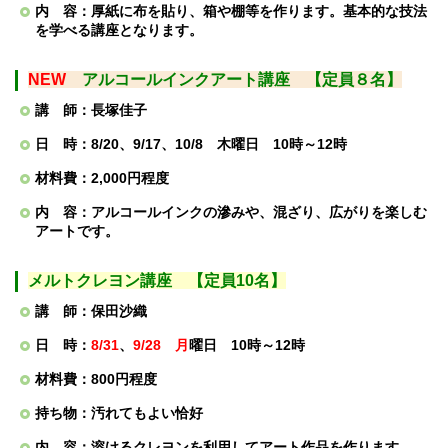
内 容：厚紙に布を貼り、箱や棚等を作ります。基本的な技法
を学べる講座となります。
NEW
アルコールインクアート
講座 【定員８名】
講 師：長塚佳子
日 時：8/20、9/17、10/8 木曜日 10時～12時
材料費：2,000円程度
内 容：アルコールインクの滲みや、混ざり、広がりを楽しむ
アートです。
メルトクレヨン講座 【定員10名】
講 師：保田沙織
日 時：
8/31
、
9/28
月
曜日 10時～12時
材料費：800円程度
持ち物：汚れてもよい恰好
内 容：溶けるクレヨンを利用してアート作品を作ります。