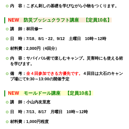
内 容：こぎん刺しの基礎を学びながら小物をつくります。
NEW
防災ブッシュクラフト講座 【定員10名】
講 師：林田修一
日 時：7/18、8/1・22、9/12 土曜日 10時～12時
材料費：2,000円（4回分）
内 容：サバイバル術で楽しむキャンプ。災害時にも使える術
を学びます。
備 考：
全４回参加できる方優先です。
４回目は大石のキャン
プ場にて9:30～13:00の開催予定
NEW
モールドール
講座 【定員10名】
講 師：小山内友里恵
日 時：7/13、8/17 月曜日 10時～12時
材料費：1,000円程度