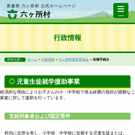
青森県 六ヶ所村 公式ホームページ
menu
行政情報
現在位置：
ホーム
行政情報
六ヶ所村教育委員会
各種手続き
児童生徒就学援助事業
経済的な理由によりお子さんの小・中学校で係る経費の負担が困難なご
家庭に対して援助を行っています。
支給対象者および認定要件
村内に住所を有し、小学校、中学校に在籍する児童生徒または、