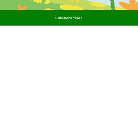
©︎ Rokkasho Village.