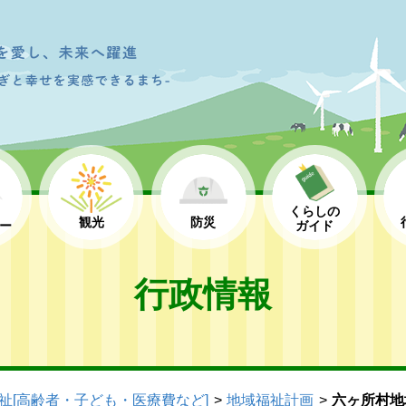
くらしの
観光
防災
ー
ガイド
行政情報
祉[高齢者・子ども・医療費など]
地域福祉計画
六ヶ所村地