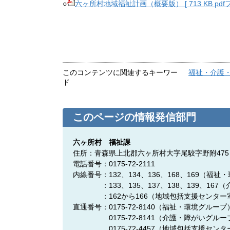
○
六ヶ所村地域福祉計画（概要版） [ 713 KB pdf
このコンテンツに関連するキーワー
福祉・介護
ド
このページの情報発信部門
六ヶ所村 福祉課
住所：青森県上北郡六ヶ所村大字尾駮字野附475
電話番号：0175-72-2111
内線番号：132、134、136、168、169（福
：133、135、137、138、139、167
：162から166（地域包括支援センター
直通番号：0175-72-8140
（福祉・環境グループ
0175-72-8141
（介護・障がいグルー
0175-72-4457
（地域包括支援センタ