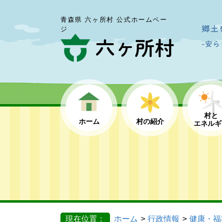
青森県 六ヶ所村 公式ホームペー
ジ
村と
ホーム
村の紹介
エネルギ
現在位置：
ホーム
行政情報
健康・福