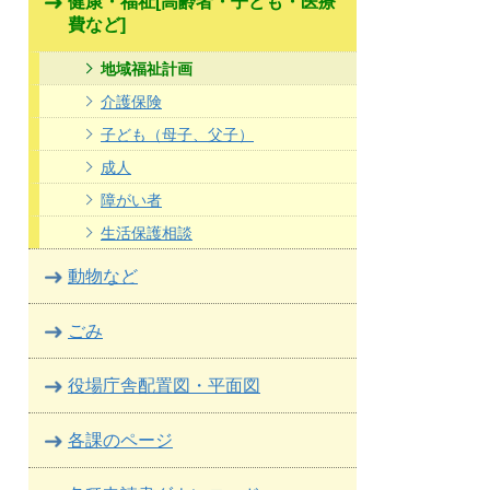
健康・福祉[高齢者・子ども・医療
費など]
地域福祉計画
介護保険
子ども（母子、父子）
成人
障がい者
生活保護相談
動物など
ごみ
役場庁舎配置図・平面図
各課のページ