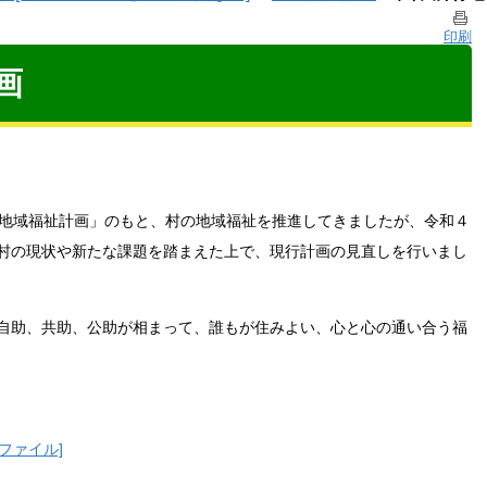
印刷
画
村地域福祉計画」のもと、村の地域福祉を推進してきましたが、令和４
村の現状や新たな課題を踏まえた上で、現行計画の見直しを行いまし
自助、共助、公助が相まって、誰もが住みよい、心と心の通い合う福
fファイル]