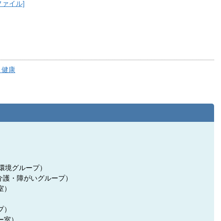
ファイル]
・健康
祉・環境グループ）
（介護・障がいグループ）
室）
）
プ）
ー室）