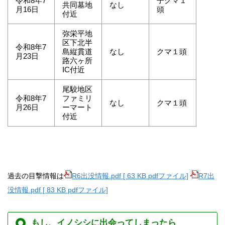
令和8年7
子グマ１
共同墓地
なし
月16日
頭
付近
弥栄平地
区下北半
令和8年7
島縦貫道
なし
クマ１頭
月23日
路六ヶ所
IC付近
尾駮地区
令和8年7
ファミリ
なし
クマ１頭
月26日
ーマート
付近
過
去の目撃情報は
R6出没情報.pdf [ 63 KB pdfファイル]
R7出
没情報.pdf [ 83 KB pdfファイル]
もし、イノシシに出会ってしまったら