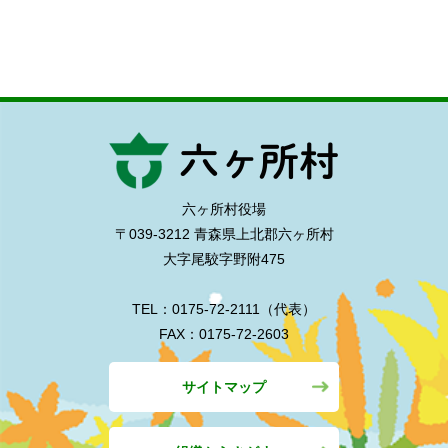
六ヶ所村役場
〒039-3212 青森県上北郡六ヶ所村
大字尾駮字野附475
TEL：0175-72-2111（代表）
FAX：0175-72-2603
サイトマップ