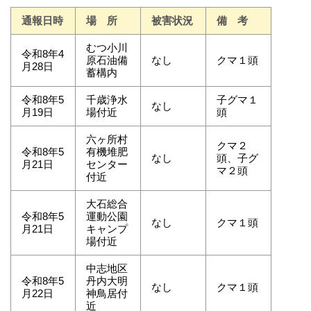
通報日時
場 所
被害状況
備 考
むつ小川
令和8年4
原石油備
なし
クマ１頭
月28日
蓄構内
令和8年5
千歳浄水
子グマ１
なし
月19日
場付近
頭
六ヶ所村
クマ２
令和8年5
有機堆肥
なし
頭、子グ
月21日
センター
マ２頭
付近
大石総合
令和8年5
運動公園
なし
クマ１頭
月21日
キャンプ
場付近
中志地区
令和8年5
丹内大明
なし
クマ１頭
月22日
神鳥居付
近