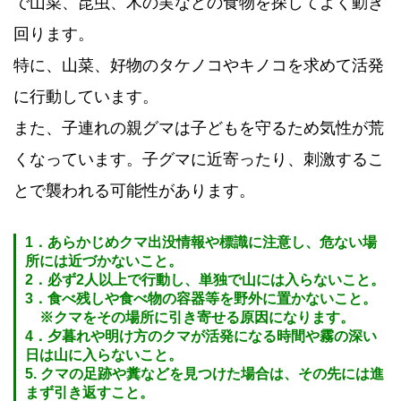
で山菜、昆虫、木の実などの食物を探してよく動き
回ります。
特に、山菜、好物のタケノコやキノコを求めて活発
に行動しています。
また、子連れの親グマは子どもを守るため気性が荒
くなっています。子グマに近寄ったり、刺激するこ
とで襲われる可能性があります。
1．あらかじめクマ出没情報や標識に注意し、危ない場
所には近づかないこと。
2．必ず2人以上で行動し、単独で山には入らないこと。
3．食べ残しや食べ物の容器等を野外に置かないこと。
※クマをその場所に引き寄せる原因になります。
4．夕暮れや明け方のクマが活発になる時間や霧の深い
日は山に入らないこと。
5. クマの足跡や糞などを見つけた場合は、その先には進
まず引き返すこと。