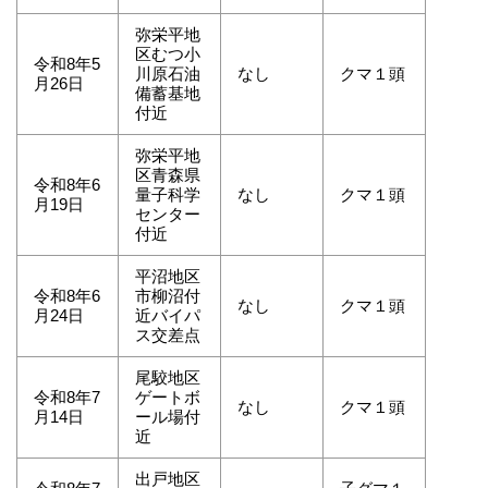
弥栄平地
区むつ小
令和8年5
川原石油
なし
クマ１頭
月26日
備蓄基地
付近
弥栄平地
区青森県
令和8年6
量子科学
なし
クマ１頭
月19日
センター
付近
平沼地区
令和8年6
市柳沼付
なし
クマ１頭
月24日
近バイパ
ス交差点
尾駮地区
令和8年7
ゲートボ
なし
クマ１頭
月14日
ール場付
近
出戸地区