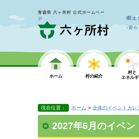
青森県 六ヶ所村 公式ホームペー
ジ
村と
ホーム
村の紹介
エネルギ
現在位置：
ホーム
全体のイベントカレ
2027年6月のイベン