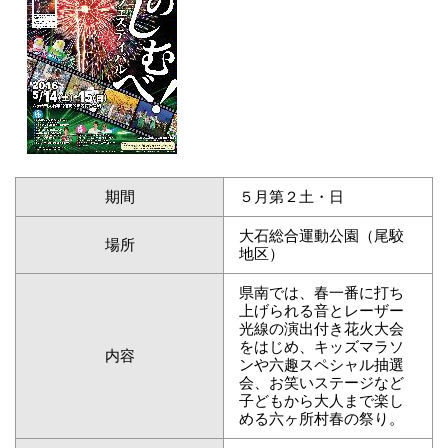
期間
５月第２土・日
大石総合運動公園（尾駮
場所
地区）
県南では、春一番に打ち
上げられる音とレーザー
光線の演出付き花火大会
をはじめ、キッズマラソ
内容
ンや六趣スペシャル抽選
会、お笑いステージなど
子どもから大人まで楽し
める六ヶ所村春の祭り。