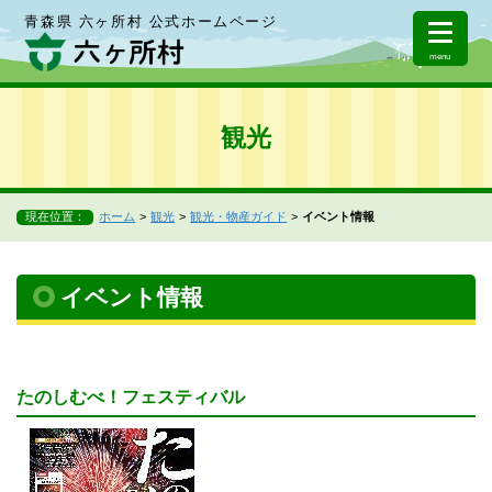
青森県 六ヶ所村 公式ホームページ
menu
観光
現在位置：
ホーム
観光
観光・物産ガイド
イベント情報
イベント情報
たのしむべ！フェスティバル