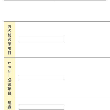
お
名
前
必
須
項
目
e-
m
ai
l
必
須
項
目
組
織