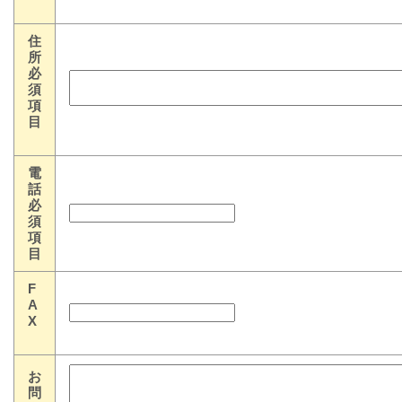
住
所
必
須
項
目
電
話
必
須
項
目
F
A
X
お
問