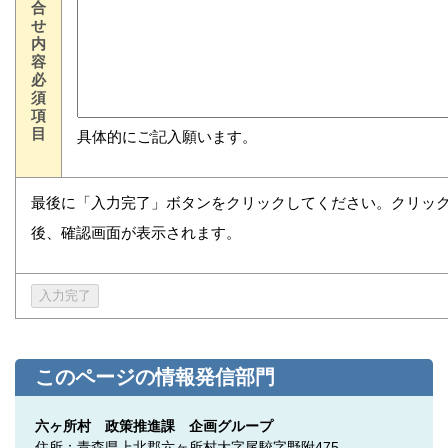
合
せ
内
容
必
須
項
目
具体的にご記入願います。
最後に「入力完了」ボタンをクリックしてください。クリッ
後、確認画面が表示されます。
このページの情報発信部門
六ヶ所村 政策推進課 企画グループ
住所：青森県上北郡六ヶ所村大字尾駮字野附475