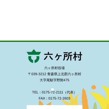
六ヶ所村役場
〒039-3212 青森県上北郡六ヶ所村
大字尾駮字野附475
TEL：0175-72-2111（代表）
FAX：0175-72-2603