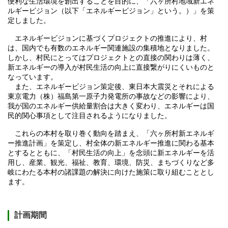
便利な生活環境を創出することを目的に、「六ヶ所村地域新エネ
ルギービジョン（以下「エネルギービジョン」という。）」を策
定しました。
エネルギービジョンに基づくプロジェクトの推進により、村
は、国内でも有数のエネルギー関連施設の集積地となりました。
しかし、村民にとってはプロジェクトとの直接の関わりは薄く、
新エネルギーの導入が村民生活の向上に直接繋がりにくいものと
なっています。
また、エネルギービジョン策定後、東日本大震災とそれによる
東京電力（株）福島第一原子力発電所の事故などの影響により、
我が国のエネルギー供給量割合は大きく変わり、エネルギーは国
民的関心事項として注目されるようになりました。
これらの本村を取り巻く動向を踏まえ、「六ヶ所村新エネルギ
ー推進計画」を策定し、村全体の新エネルギー推進に関わる基本
とするとともに、「村民生活の向上」を念頭に新エネルギーを活
用し、産業、観光、福祉、教育、環境、防災、まちづくりなど多
岐にわたる本村の諸課題の解決に向けた施策に取り組むこととし
ます。
計画期間