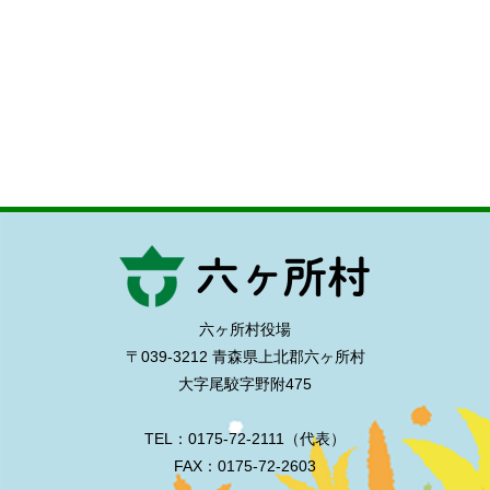
六ヶ所村役場
〒039-3212 青森県上北郡六ヶ所村
大字尾駮字野附475
TEL：0175-72-2111（代表）
FAX：0175-72-2603