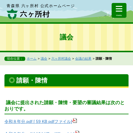
青森県 六ヶ所村 公式ホームページ
menu
議会
現在位置：
ホーム
議会
六ヶ所村議会
会議の結果
請願・陳情
請願・陳情
議会に提出された請願・陳情・要望の審議結果は次のと
おりです。
令和８年分.pdf [ 59 KB pdfファイル]