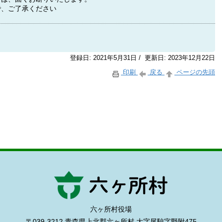
で、ご了承ください
登録日: 2021年5月31日 / 更新日: 2023年12月22日
印刷
戻る
ページの先頭
六ヶ所村役場
〒039-3212 青森県上北郡六ヶ所村
大字尾駮字野附475