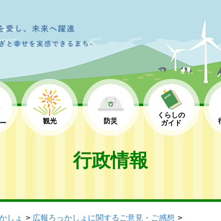
くらしの
観光
防災
ー
ガイド
行政情報
かしょ
広報ろっかしょに関するご意見・ご感想