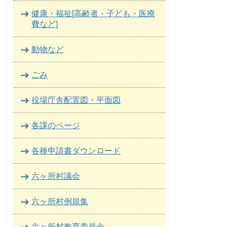
健康・福祉[高齢者・子ども・医療
費など]
動物など
ごみ
役場庁舎配置図・平面図
各課のページ
各種申請書ダウンロード
六ヶ所村議会
六ヶ所村例規集
六ヶ所村教育委員会