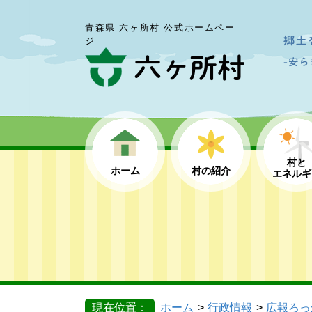
青森県 六ヶ所村 公式ホームペー
ジ
村と
ホーム
村の紹介
エネルギ
現在位置：
ホーム
行政情報
広報ろっ