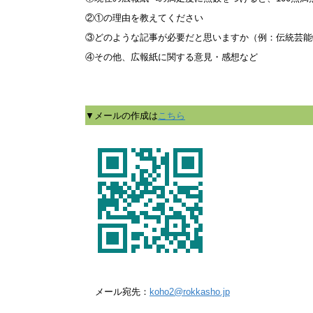
②①の理由を教えてください
③どのような記事が必要だと思いますか（例：伝統芸能
④その他、広報紙に関する意見・感想など
▼メールの作成は
こちら
メール宛先：
koho2@rokkasho.jp