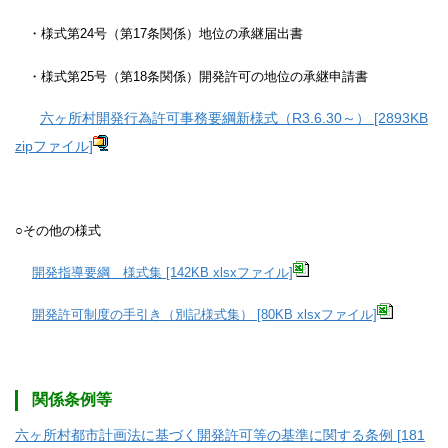
・様式第24号（第17条関係）地位の承継届出書
・様式第25号（第18条関係）開発許可の地位の承継申請書
六ヶ所村開発行為許可事務要綱新様式（R3.6.30～） [2893KB
zipファイル]
○その他の様式
開発指導要綱＿様式集 [142KB xlsxファイル]
開発許可制度の手引き（別記様式集） [80KB xlsxファイル]
関係条例等
六ヶ所村都市計画法に基づく開発許可等の基準に関する条例 [181