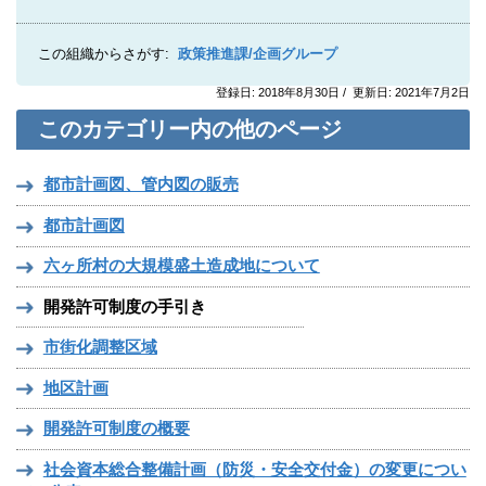
この組織からさがす:
政策推進課/企画グループ
登録日: 2018年8月30日 / 更新日: 2021年7月2日
このカテゴリー内の他のページ
都市計画図、管内図の販売
都市計画図
六ヶ所村の⼤規模盛⼟造成地について
開発許可制度の手引き
市街化調整区域
地区計画
開発許可制度の概要
社会資本総合整備計画（防災・安全交付金）の変更につい