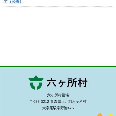
て（公表）
六ヶ所村役場
〒039-3212 青森県上北郡六ヶ所村
大字尾駮字野附475