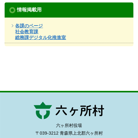
情報掲載用
各課のページ
社会教育課
総務課デジタル化推進室
六ヶ所村役場
〒039-3212 青森県上北郡六ヶ所村