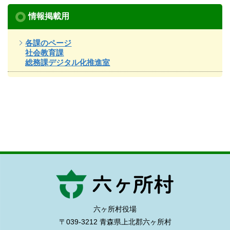
情報掲載用
各課のページ
社会教育課
総務課デジタル化推進室
六ヶ所村役場
〒039-3212 青森県上北郡六ヶ所村