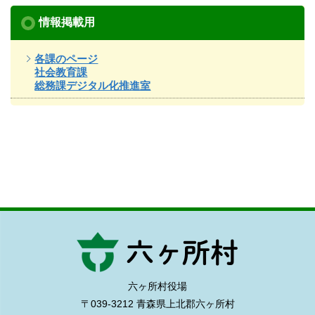
情報掲載用
各課のページ
社会教育課
総務課デジタル化推進室
六ヶ所村役場
〒039-3212 青森県上北郡六ヶ所村