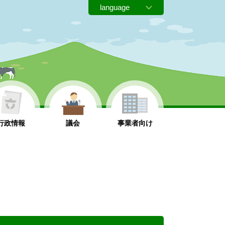
行政情報
議会
事業者向け